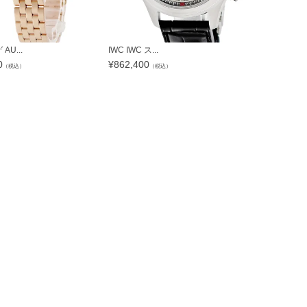
U...
IWC IWC ス...
シチズン CITI
0
¥
862,400
¥
45,276
（税込）
（税込）
（