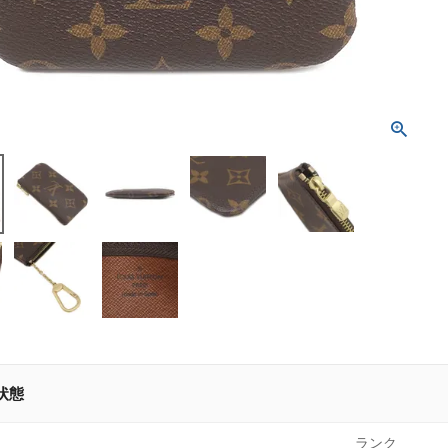
状態
ランク