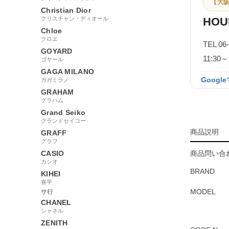
【大阪
Christian Dior
クリスチャン・ディオール
HOU
Chloe
クロエ
TEL 06
GOYARD
11:3
ゴヤール
GAGA MILANO
Googl
ガガミラノ
GRAHAM
グラハム
Grand Seiko
グランドセイコー
商品説明
GRAFF
グラフ
CASIO
商品問い合わ
カシオ
BRAND
KIHEI
喜平
MODEL
サ行
CHANEL
シャネル
ZENITH