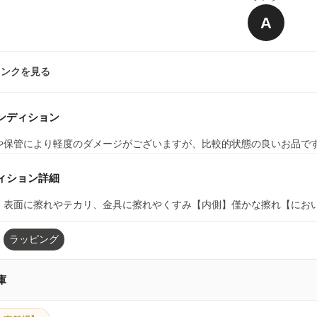
A
ランクを見る
ンディション
や保管により軽度のダメージがございますが、比較的状態の良いお品で
ィション詳細
】表面に擦れやテカリ、金具に擦れやくすみ【内側】僅かな擦れ【にお
ラッピング
庫