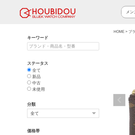
HOME
ブ
キーワード
ステータス
全て
新品
中古
未使用
分類
価格帯