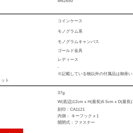
M62650
コインケース
モノグラム系
モノグラムキャンバス
ゴールド金具
レディース
-
※記載している物以外の付属品は御座い
ィット
37g
W(底辺)12cm x H(最長)6.5cm x D(最長)
刻印：CA1121
内側： キーフック x 1
開閉式：ファスナー