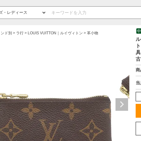
中
ランド別
ラ行
LOUIS VUITTON｜ルイヴィトン
革小物
ル
ト
具
古
商
当