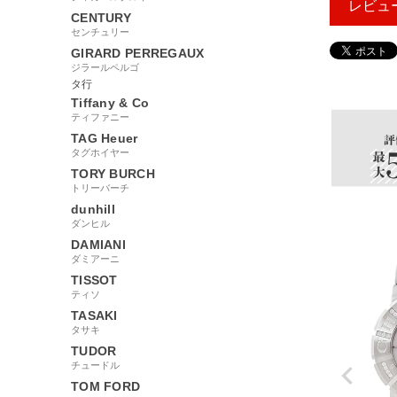
レビュ
CENTURY
センチュリー
GIRARD PERREGAUX
ジラールペルゴ
44545
タ行
Tiffany & Co
ティファニー
TAG Heuer
タグホイヤー
TORY BURCH
トリーバーチ
dunhill
ダンヒル
DAMIANI
ダミアーニ
TISSOT
ティソ
TASAKI
タサキ
TUDOR
チュードル
TOM FORD