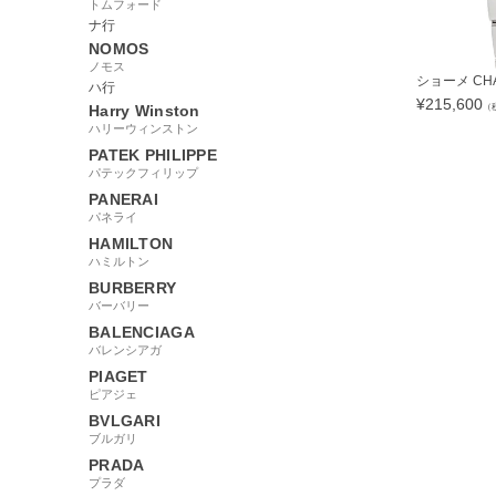
トムフォード
ナ行
NOMOS
ノモス
ショーメ CHAU
ハ行
¥
215,600
（
Harry Winston
ハリーウィンストン
PATEK PHILIPPE
パテックフィリップ
PANERAI
44545
パネライ
HAMILTON
ハミルトン
BURBERRY
バーバリー
BALENCIAGA
バレンシアガ
PIAGET
ピアジェ
BVLGARI
ブルガリ
PRADA
プラダ