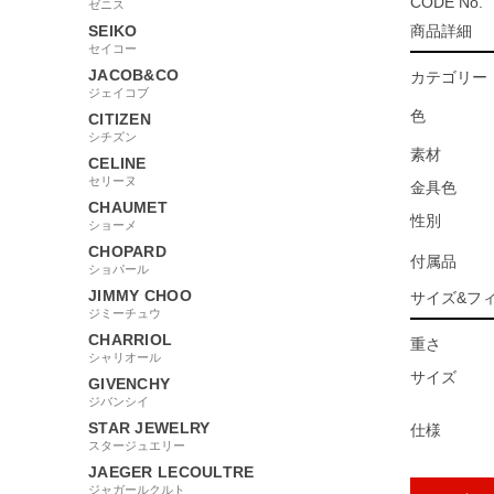
CODE No.
ゼニス
SEIKO
商品詳細
セイコー
JACOB&CO
カテゴリー
ジェイコブ
色
CITIZEN
シチズン
素材
CELINE
セリーヌ
金具色
CHAUMET
性別
ショーメ
CHOPARD
付属品
ショパール
JIMMY CHOO
サイズ&フ
ジミーチュウ
CHARRIOL
重さ
シャリオール
サイズ
GIVENCHY
ジバンシイ
STAR JEWELRY
仕様
スタージュエリー
JAEGER LECOULTRE
ジャガールクルト