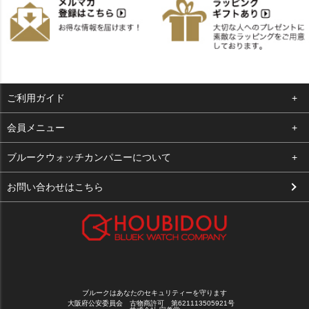
ご利用ガイド
よくある質問
会員メニュー
支払い・送料
ログイン
ブルークウォッチカンパニーについて
お客様の声
お気に入り
会社概要
お問い合わせはこちら
買取について
カート
店舗案内
メルマガ登録
特定商取引法に基づく表示
新規会員登録
プライバシーポリシー
ブルークはあなたのセキュリティーを守ります
大阪府公安委員会 古物商許可 第621113505921号