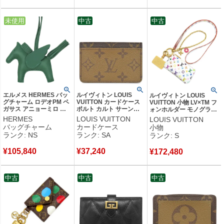
中古
未使用
中古
中古
エルメス HERMES バッ
ルイヴィトン LOUIS
ルイヴィトン LOUIS
グチャーム ロデオPM ペ
VUITTON カードケース
VUITTON 小物 LV×TM フ
ガサス アニョーミロ ヴ
ポルト カルト サーンプ
ォンホルダー モノグラム
ェールモワイヤン 新品
ル モノグラムキャンバス
マルチカラー ブロン ゴー
HERMES
LOUIS VUITTON
LOUIS VUITTON
未使用 オールグリーン W
モノグラムリバースキャ
ルド金具 ストラップ 村上
バッグチャーム
カードケース
小物
【箱】 【中古】未使用保
ンバス モノグラムリバー
隆 M14099 DW0255
ランク: NS
ランク: SA
ランク: S
管品
ス 茶 M69161 RFID
【箱】 【中古】未使用保
【箱】 【中古】新品同様
管品
¥
105,840
¥
37,240
品
¥
172,480
中古
中古
中古