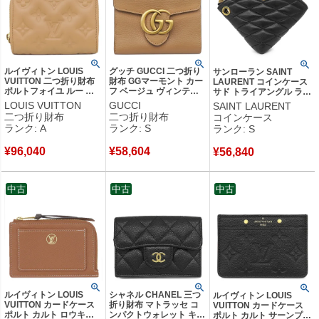
ルイヴィトン LOUIS
グッチ GUCCI 二つ折り
サンローラン SAINT
VUITTON 二つ折り財布
財布 GGマーモント カー
LAURENT コインケース
ポルトフォイユ ルー ラ
フ ベージュ ヴィンテー
サド トライアングル ラム
ムスキン キャメル ゴー
ジ金具 コンパクト
スキン ブラック ゴールド
LOUIS VUITTON
GUCCI
SAINT LAURENT
ルド金具 モノグラム エ
782749 【中古】未使用
金具 黒 小銭入れ 三角形
二つ折り財布
二つ折り財布
コインケース
ンボス加工 M81673
保管品
802198 【箱】 【中古】
ランク: A
ランク: S
ランク: S
RFID 【箱】 【中古】中
未使用保管品
古美品
¥
96,040
¥
58,604
¥
56,840
中古
中古
中古
ルイヴィトン LOUIS
シャネル CHANEL 三つ
ルイヴィトン LOUIS
VUITTON カードケース
折り財布 マトラッセ コ
VUITTON カードケース
ポルト カルト ロウキー
ンパクトウォレット キャ
ポルト カルト サーンプル