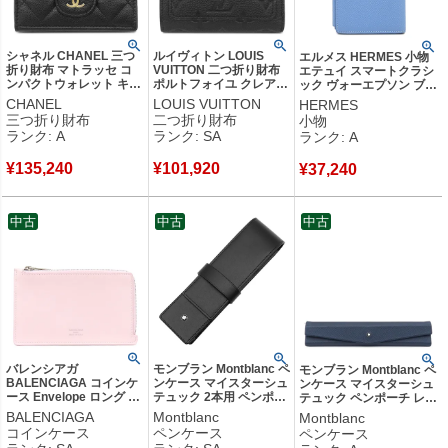
シャネル CHANEL 三つ
ルイヴィトン LOUIS
エルメス HERMES 小物
折り財布 マトラッセ コ
VUITTON 二つ折り財布
エテュイ スマートクラシ
ンパクトウォレット キャ
ポルトフォイユ クレア
ック ヴォーエプソン ブル
ビアスキン ブラック ゴ
モノグラムアンプラント
ーパラダイス スマホケー
CHANEL
LOUIS VUITTON
HERMES
ールド金具 ココマーク
ノワール ゴールド金具
ス カードケース マルチケ
三つ折り財布
二つ折り財布
小物
AP0230 ランダムシリア
黒 コンパクト M29202
ース □R 【箱】 【中古】
ランク: A
ランク: SA
ランク: A
ル 【箱】 【中古】中古
RFID 【箱】 【中古】新
中古美品
美品
品同様品
¥
135,240
¥
101,920
¥
37,240
中古
中古
中古
バレンシアガ
モンブラン Montblanc ペ
モンブラン Montblanc ペ
BALENCIAGA コインケ
ンケース マイスターシュ
ンケース マイスターシュ
ース Envelope ロング カ
テュック 2本用 ペンポー
テュック ペンポーチ レザ
ーフ ペタルピンク×アー
チ レザー ブラック ゴー
ー ネイビー シルバー金具
BALENCIAGA
Montblanc
Montblanc
ミーグリーン マットシル
ルド金具 ホワイトスター
紺 ホワイトスター 【中
コインケース
ペンケース
ペンケース
バー金具 エンベロープ
ペン入れ 2本 2本差し
古】中古美品