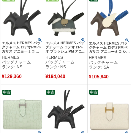
エルメス HERMES バッ
エルメス HERMES バッ
エルメス HERMES バッ
グチャーム ロデオPM ペ
グチャーム ロデオ ロベ
グチャーム ロデオPM ペ
ガサス アニョーミロ ブ
オ プラッシュ PM アニョ
ガサス アニョーミロ ショ
ラック 新品 未使用 ソー
ーミロ ヴォースイフト
コラ×ブルーフランス×ク
HERMES
HERMES
HERMES
ブラック 2025年製 K
メリノウール ブラック×
レ 茶 青 白 2024年製 W
バッグチャーム
バッグチャーム
バッグチャーム
【箱】 【中古】未使用保
ヴェールマングローブ×
【中古】新品同様品
ランク: NS
ランク: NS
ランク: SA
管品
ベージュマルファ シルバ
ー金具 新品 未使用 2026
¥
129,360
¥
194,040
年製 G 【箱】 【中古】
¥
105,840
未使用保管品
中古
中古
中古