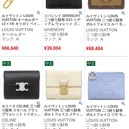
ルイヴィトン LOUIS
ジバンシイ GIVENCHY
ルイヴィトン LOUIS
VUITTON キーホルダー
二つ折り財布 GV3 ミデ
VUITTON 二つ折り財布
LV × YK キリガミ ペイン
ィアム ウォレット ゴー
ポルトフォイユ ルー モノ
ティッド ドット モノグ
トレザー ブラック ゴー
グラムキャンバス モノグ
LOUIS VUITTON
GIVENCHY
LOUIS VUITTON
ラムキャンバス メタル
ルド金具 黒 コンパクト
ラムリバースキャンバス
キーホルダー
二つ折り財布
二つ折り財布
マルチカラー×モノグラ
ダイヤモンドキルト
モノグラムリバース ゴー
ランク: A
ランク: A
ランク: A
ム ゴールド金具 草間彌
BB601GB08Z 【箱】
ルド金具 ラウンドファス
生 M01209 BC4232 【中
【中古】中古美品
ナー M81461 RFID
¥
66,640
¥
39,004
古】中古美品
¥
68,404
【箱】 【中古】中古美品
中古
中古
中古
セリーヌ CELINE 三つ折
ルイヴィトン LOUIS
ルイヴィトン LOUIS
り財布 スモール フラッ
VUITTON 三つ折り財布
VUITTON 二つ折り財布
プウォレット トリオンフ
ポルトフォイユ メティス
ポルトフォイユ リサ モノ
カーフ ブラック シルバ
コンパクト モノグラムア
グラムアンプラント ブル
CELINE
LOUIS VUITTON
LOUIS VUITTON
ー金具 黒
ンプラント クレーム ゴ
ーフロス シルバー金具 コ
三つ折り財布
三つ折り財布
二つ折り財布
10D783DPV.38SI 【箱】
ールド金具 白 M81071
ンパクト M26518 RFID