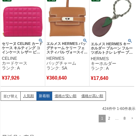
セリーヌ CELINE カード
エルメス HERMES バッ
エルメス HERMES キー
ケース キルティング コ
グチャーム ケリー フェ
ホルダー プルーン フルー
インケース レザー ピン
スティバル ヴォースイフ
ツポルトクレ レザー プル
ク ゴールド金具 コイン
ト ゴールド シルバー金
ーン シルバー金具 プラム
CELINE
HERMES
HERMES
ケース フラグメントケー
具 茶 2024年製
フルーツモチーフ チャー
カードケース
バッグチャーム
キーホルダー
ス 【中古】中古美品
H084665CK37 W 【箱】
ム 【箱】 【中古】中古美
ランク: A
ランク: SA
ランク: A
【中古】新品同様品
品
¥
37,926
¥
360,640
¥
17,640
人気順
新着順
価格が安い順
価格が高い順
並び替え
424
件中
1
-
60
件表示
1
2
…
8