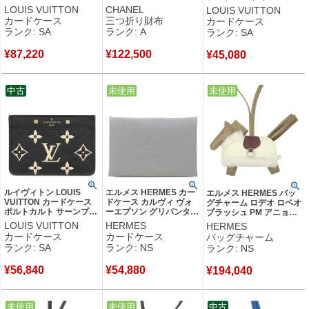
カーフ コニャック ヴィ
ビアスキン ブラック ゴ
モノグラムアンプラント
LOUIS VUITTON
CHANEL
LOUIS VUITTON
ンテージ金具 茶 コイン
ールド金具 ココマーク
モノグラムアンプラント
カードケース
三つ折り財布
カードケース
ケース フラグメントケー
AP0230 ランダムシリア
ゴールド金具 名刺入れ
ランク: SA
ランク: A
ランク: SA
ス M14551 RFID 【中
ル 【中古】中古美品
M69171 RFID 【保存
古】新品同様品
袋】 【中古】新品同様品
¥
87,220
¥
122,500
¥
45,080
中古
中古
未使用
中古
未使用
ルイヴィトン LOUIS
エルメス HERMES カー
エルメス HERMES バッ
VUITTON カードケース
ドケース カルヴィ ヴォ
グチャーム ロデオ ロベオ
ポルトカルト サーンプル
ーエプソン グリパンタン
プラッシュ PM アニョー
モノグラムアンプラント
新品 未使用 二つ折り
ミロ ヴォースイフト メリ
LOUIS VUITTON
HERMES
HERMES
ブラック×ベージュ 名刺
2024年製 W 【箱】 【中
ノウール ベージュマルフ
カードケース
カードケース
バッグチャーム
入れ M81022 RFID 【保
古】未使用保管品
ァ×クレ×テール 新品 未
ランク: SA
ランク: NS
ランク: NS
存袋】 【中古】新品同様
使用 2026年製 G 【箱】
品
【中古】未使用保管品
¥
56,840
¥
54,880
¥
194,040
中古
未使用
中古
未使用
中古