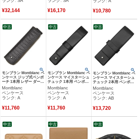
ランク: SA
ランク: SA
ランク: A
フラグメントケース
【箱】 【中古】新品同様
7367342AABX5763
品
¥
32,144
¥
16,170
【箱】 【中古】新品同様
¥
10,780
品
中古
中古
中古
モンブラン Montblanc ペ
モンブラン Montblanc ペ
モンブラン Montblanc ペ
ンケース ジップ式ペンポ
ンケース マイスターシュ
ンケース マイスターシュ
ーチ 1本用 レザー ダーク
テュック 1本用 ペンポー
テュック 2本用 ペンポー
ブラウン シルバー金具
チ レザー ブラック シル
チ レザー ブラック ゴー
Montblanc
Montblanc
Montblanc
茶 ジップタイプ ホワイ
バー金具 ホワイトスター
ルド金具 ホワイトスター
ペンケース
ペンケース
ペンケース
トスター クロコ型押し
ペン入れ 1本 1本差し
ペン入れ 2本 2本差し
ランク: A
ランク: A
ランク: AB
【中古】中古美品
【中古】中古美品
【中古】中古品
¥
11,760
¥
11,760
¥
13,720
中古
中古
中古