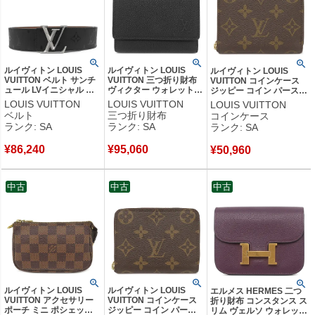
ルイヴィトン LOUIS
ルイヴィトン LOUIS
ルイヴィトン LOUIS
VUITTON ベルト サンチ
VUITTON 三つ折り財布
VUITTON コインケース
ュール LVイニシャル ピ
ヴィクター ウォレット
ジッピー コイン パース
ラミッド 90/36 レザー モ
カーフ ワクシーカーフレ
モノグラムキャンバス モ
LOUIS VUITTON
LOUIS VUITTON
LOUIS VUITTON
ノグラムイリュージョン
ザー ノワール シルバー
ノグラム ゴールド金具 小
ベルト
三つ折り財布
コインケース
レザー ブラック シルバ
金具 黒 コンパクトウォ
銭入れ コンパクト財布
ランク: SA
ランク: SA
ランク: SA
ー金具 黒 M9346
レット M26250 RFID
M60067 RFID 【箱】
BC0251 【箱】 【中古】
【箱】 【中古】新品同様
【中古】新品同様品
¥
86,240
¥
95,060
新品同様品
品
¥
50,960
中古
中古
中古
ルイヴィトン LOUIS
ルイヴィトン LOUIS
エルメス HERMES 二つ
VUITTON アクセサリー
VUITTON コインケース
折り財布 コンスタンス ス
ポーチ ミニ ポシェット
ジッピー コイン パース
リム ヴェルソ ウォレット