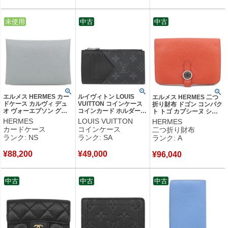
中古
未使用
中古
中古
エルメス HERMES カー
ルイヴィトン LOUIS
エルメス HERMES 二つ
ドケース カルヴィ デュ
VUITTON コインケース
折り財布 ドゴン コンパク
オ ヴォーエプソン グリ
コインカード ホルダー
ト トゴ カプシーヌ シル
パンタン シルバー金具
タイガ モノグラムエクリ
バー金具 コンパクトウォ
HERMES
LOUIS VUITTON
HERMES
新品 未使用 フラグメン
プス ノワール シルバー
レット U 【中古】中古美
カードケース
コインケース
二つ折り財布
トケース 2026年製 G
金具 黒 タイガ モノグラ
品
ランク: NS
ランク: SA
ランク: A
【箱】 【中古】未使用保
ム フラグメントケース
管品
M30271 RFID 【中古】
¥
88,200
¥
49,000
新品同様品
¥
96,040
中古
中古
中古