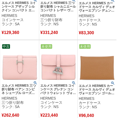
エルメス HERMES コイ
エルメス HERMES 三つ
エルメス HERMES カー
ンケース アザップ シル
折り財布 シャルニエール
ドケース カルヴィ デュオ
クイン コンパクト エバ
コンパクト レザー ヴォ
ヴォーエプソン デュンヌ
ーカラー ゴールド シル
ーマダム エトゥープ シ
シルバー金具 新品 未使用
HERMES
HERMES
HERMES
バー金具 茶 2024年製 W
ルバー金具 新品 未使用
フラグメントケース
コインケース
三つ折り財布
カードケース
【箱】 【中古】新品同様
グレージュ 2025年製 K
2025年製 K 【箱】 【中
ランク: SA
ランク: NS
ランク: NS
品
【箱】 【中古】未使用保
古】未使用保管品
管品
¥
129,360
¥
331,240
¥
83,300
中古
中古
未使用
中古
未使用
エルメス HERMES 三つ
エルメス HERMES コイ
エルメス HERMES カー
折り財布 ベアン コンビ
ンケース グレナン コン
ドケース カルヴィ デュオ
ネ シェーブル ローズサ
パクトウォレット ヴォー
ヴォーエプソン ゴールド
クラ シルバー金具 2025
スイフト ローズサクラ
シルバー金具 新品 未使用
HERMES
HERMES
HERMES
年製 K 【箱】 【中古】
シルバー金具 新品 未使
茶 フラグメントケース
三つ折り財布
コインケース
カードケース
新品同様品
用 2025年製 K 【箱】
2026年製 G 【箱】 【中
ランク: SA
ランク: NS
ランク: NS
【中古】未使用保管品
古】未使用保管品
¥
262,640
¥
223,440
¥
96,040