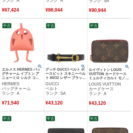
ランク: A
ランク: A
ランク: SA
【中古】中古美品
RFID 【箱】 【中古】中
【箱】 【中古】新品同様
古美品
品
¥
67,424
¥
86,044
¥
90,944
中古
中古
中古
エルメス HERMES バッ
グッチ GUCCI ベルト ホ
ルイヴィトン LOUIS
グチャーム イプトン ア
ースビット スキニーベル
VUITTON カードケース
ニョーミロ シルク コッ
ト 80/32 レザー ブラック
ミュルティカルト モノグ
トン ローズキャンディ
ゴールド金具 黒 309898
ラムキャンバス フューシ
HERMES
GUCCI
LOUIS VUITTON
HIBOUTON フクロウ
【中古】新品同様品
ャ ゴールド金具 茶 名刺
バッグチャーム
ベルト
カードケース
Petit h プティアッシュ
入れ コインケース
ランク: A
ランク: SA
ランク: A
【箱】 【中古】中古美品
M61299 SP4145 【中
古】中古美品
¥
71,540
¥
43,120
¥
43,120
中古
中古
中古