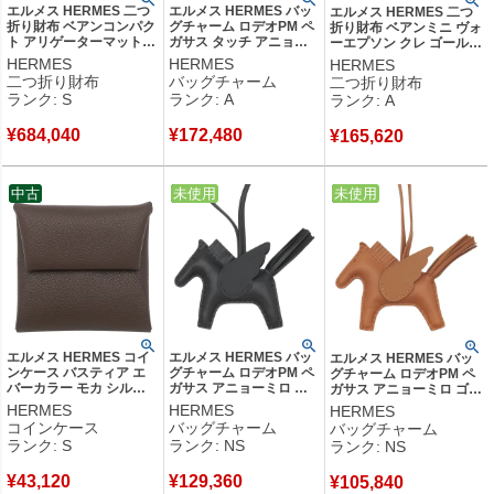
エルメス HERMES 二つ
エルメス HERMES バッ
エルメス HERMES 二つ
折り財布 ベアンコンパク
グチャーム ロデオPM ペ
折り財布 ベアンミニ ヴォ
ト アリゲーターマット
ガサス タッチ アニョー
ーエプソン クレ ゴールド
ヴェールデュー シルバー
ミロ アリゲーター ブラ
金具 オフホワイト コンパ
HERMES
HERMES
HERMES
金具 緑 クロコ B 【箱】
ック 黒 単色 ソーブラッ
クト 2024年製 W 【箱】
二つ折り財布
バッグチャーム
二つ折り財布
【中古】未使用保管品
ク クロコ U 【箱】
【中古】中古美品
ランク: S
ランク: A
ランク: A
【中古】中古美品
¥
684,040
¥
172,480
¥
165,620
中古
中古
未使用
中古
未使用
エルメス HERMES コイ
エルメス HERMES バッ
エルメス HERMES バッ
ンケース バスティア エ
グチャーム ロデオPM ペ
グチャーム ロデオPM ペ
バーカラー モカ シルバ
ガサス アニョーミロ ブ
ガサス アニョーミロ ゴー
ー金具 茶 2024年製 W
ラック 新品 未使用 ソー
ルド 新品 未使用 ソーゴ
HERMES
HERMES
HERMES
【箱】 【中古】未使用保
ブラック 2025年製 K
ールド W 【箱】 【中
コインケース
バッグチャーム
バッグチャーム
管品
【箱】 【中古】未使用保
古】未使用保管品
ランク: S
ランク: NS
ランク: NS
管品
¥
43,120
¥
129,360
¥
105,840