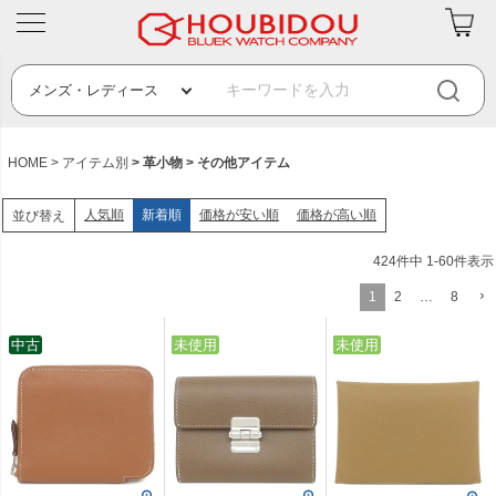
HOME
アイテム別
革小物
その他アイテム
人気順
新着順
価格が安い順
価格が高い順
並び替え
424
件中
1
-
60
件表示
1
2
…
8
中古
中古
未使用
中古
未使用