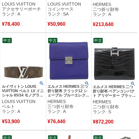
アクセソワール ダミエキ
モノグラムキャンバス モ
エバーカラー カシス×ブ
LOUIS VUITTON
LOUIS VUITTON
HERMES
ャンバス ダミエエベヌ
ノグラム ゴールド金具
ルーロイヤル ゴールド金
アクセサリーポーチ
コインケース
二つ折り財布
茶 ポーチ N58009
小銭入れ コンパクト財布
具 U 【中古】中古美品
ランク: A
ランク: SA
ランク: A
SF1212 【中古】中古美
M60067 SN0149 【箱】
品
【中古】新品同様品
¥
78,400
¥
50,960
¥
213,640
中古
中古
中古
ルイヴィトン LOUIS
エルメス HERMES 三つ
エルメス HERMES 二つ
VUITTON ベルト LV イニ
折り財布 クリック12 シ
折り財布 ベアンコンパク
シャル 85/34 モノグラム
ェーブル ブルーエレクト
ト アリゲーター ブラック
キャンバス レザー モノ
リック シルバー金具 青
シルバー金具 黒 クロコ
LOUIS VUITTON
HERMES
HERMES
グラム シルバー金具 黒
コンパクトウォレット C
艶あり 2025年製 K
ベルト
三つ折り財布
二つ折り財布
リバーシブル M9821
【中古】中古美品
【箱】 【中古】未使用保
ランク: A
ランク: A
ランク: S
CA4120 【中古】中古美
管品
品
¥
53,900
¥
76,440
¥
872,200
中古
中古
中古