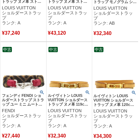
トラップ ヌメ革 ストラ
トラップ ヌメ革 ストラ
トラップ モノグラム ショ
ップ 122cm ヌメ革 ベー
ップ 99.5cm ヌメ革 ナチ
ルダーストラップ モノグ
LOUIS VUITTON
LOUIS VUITTON
LOUIS VUITTON
ジュ ゴールド金具 バッ
ュラル ゴールド金具 バ
ラムキャンバス モノグラ
ショルダーストラッ
ショルダーストラッ
ショルダーストラッ
グ用ストラップ 替えショ
ッグ用ストラップ ショル
ム ゴールド金具 茶 約
プ
プ
プ
ルダー 【中古】中古美品
ダー 調節可能 【中古】
118cm 【中古】中古品
ランク: A
ランク: A
ランク: AB
中古美品
¥
37,240
¥
43,120
¥
32,340
中古
中古
中古
フェンディ FENDI ショ
ルイヴィトン LOUIS
ルイヴィトン LOUIS
ルダーストラップ ストラ
VUITTON ショルダース
VUITTON ショルダース
ップ ユー ミニ ムートン
トラップ ヌメ革 119cm
トラップ ヌメ革 120cm
レザー ブラウン×レッド
ヌメ革 ベージュ ゴール
ヌメ革 ベージュ ゴールド
FENDI
LOUIS VUITTON
LOUIS VUITTON
シルバー金具 茶 赤 ズッ
ド金具 レザー 替えショ
金具 レザー 【中古】中古
ショルダーストラッ
ショルダーストラッ
ショルダーストラッ
カ FF柄 ミニストラップ
ルダーストラップ 【中
美品
プ
プ
プ
【中古】中古美品
古】中古美品
ランク: A
ランク: A
ランク: A
¥
27,440
¥
32,340
¥
34,300