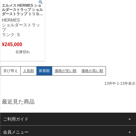
エルメス HERMES ショ
ルダーストラップ ショル
ダーストラップ トリヨン
クレマンス ブラック シ
HERMES
ルバー金具 黒 【保存
ショルダーストラッ
袋】 【中古】未使用保管
プ
品
ランク: S
¥
245,000
在庫切れ
人気順
新着順
価格が安い順
価格が高い順
並び替え
13
件中
1
-
13
件表示
最近見た商品
ご利用ガイド
よくある質問
会員メニュー