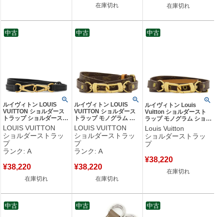
在庫切れ
在庫切れ
中古
中古
中古
ルイヴィトン LOUIS
ルイヴィトン LOUIS
ルイヴィトン Louis
VUITTON ショルダース
VUITTON ショルダース
Vuitton ショルダースト
トラップ ショルダースト
トラップ モノグラム シ
ラップ モノグラム ショル
ラップ レザー ブラック
ョルダーストラップ モノ
ダーストラップ モノグラ
LOUIS VUITTON
LOUIS VUITTON
Louis Vuitton
ゴールド金具 黒 約
グラムキャンバス モノグ
ムキャンバス モノグラム
ショルダーストラッ
ショルダーストラッ
ショルダーストラッ
114cm 【中古】中古美品
ラム ゴールド金具 茶 約
ゴールド金具 茶 約
プ
プ
プ
119cm 【中古】中古美品
119cm 【中古】
ランク: A
ランク: A
¥
38,220
¥
38,220
¥
38,220
在庫切れ
在庫切れ
在庫切れ
中古
中古
中古