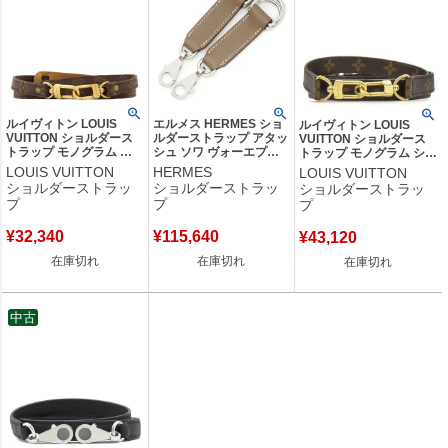
ルイヴィトン LOUIS
エルメス HERMES ショ
ルイヴィトン LOUIS
VUITTON ショルダース
ルダーストラップ アタッ
VUITTON ショルダース
トラップ モノグラム シ
シュ ソワ ヴォーエプソ
トラップ モノグラム ショ
ョルダーストラップ モノ
ン エトゥープ シルバー
ルダーストラップ モノグ
LOUIS VUITTON
HERMES
LOUIS VUITTON
グラムキャンバス モノグ
金具 グレージュ バッグ
ラムキャンバス モノグラ
ショルダーストラッ
ショルダーストラッ
ショルダーストラッ
ラム ゴールド金具 茶 約
アクセサリー Y 【箱】
ム ゴールド金具 茶 約
プ
プ
プ
99cm 【中古】
【中古】
121cm 【中古】
¥
32,340
¥
115,640
¥
43,120
在庫切れ
在庫切れ
在庫切れ
中古