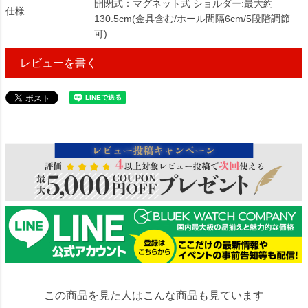
開閉式：マグネット式 ショルダー:最大約
仕様
130.5cm(金具含む/ホール間隔6cm/5段階調節
可)
レビューを書く
229855
この商品を見た人はこんな商品も見ています