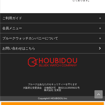
ご利用ガイド
よくある質問
会員メニュー
支払い・送料
ログイン
ブルークウォッチカンパニーについて
お客様の声
お気に入り
会社概要
お問い合わせはこちら
買取について
カート
店舗案内
メルマガ登録
特定商取引法に基づく表示
新規会員登録
プライバシーポリシー
ブルークはあなたのセキュリティーを守ります
大阪府公安委員会 古物商許可 第621113505921号
株式会社 宝美堂
Copyright© HOUBIDOU.Inc