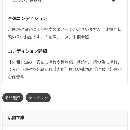
全ランクを見る
全体コンディション
ご使用や保管により軽度のダメージがございますが、比較的状
態の良いお品です。※画像、コメント欄参照
コンディション詳細
【外側】歪み、表面に擦れや擦れ傷、薄汚れ、四つ角に擦れ、
金具に小傷や塗装剥がれ【内側】擦れや薄汚れ【におい】僅か
な保管臭
送料無料
ラッピング
店舗在庫