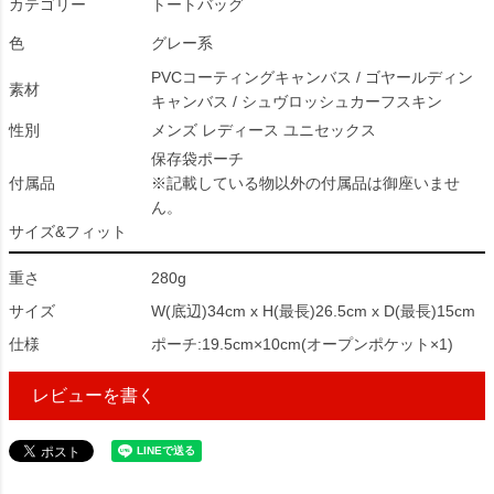
カテゴリー
トートバッグ
色
グレー系
PVCコーティングキャンバス / ゴヤールディン
素材
キャンバス / シュヴロッシュカーフスキン
性別
メンズ レディース ユニセックス
保存袋ポーチ
付属品
※記載している物以外の付属品は御座いませ
ん。
サイズ&フィット
重さ
280g
サイズ
W(底辺)34cm x H(最長)26.5cm x D(最長)15cm
仕様
ポーチ:19.5cm×10cm(オープンポケット×1)
レビューを書く
319836