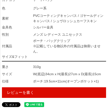
色
グレー系
PVCコーティングキャンバス / ゴヤールディン
素材
キャンバス / シュヴロッシュカーフスキン
金具色
シルバー金具
性別
メンズ レディース ユニセックス
ポーチ・バッグクリップ
付属品
※記載している物以外の付属品は御座いませ
ん。
サイズ&フィット
重さ
310g
サイズ
W(底辺)34cm x H(最長)27cm x D(最長)15cm
仕様
ポーチ:19.5cm×11cm(オープンポケット×1)
レビューを書く