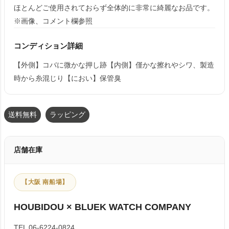
ほとんどご使用されておらず全体的に非常に綺麗なお品です。
※画像、コメント欄参照
コンディション詳細
【外側】コバに微かな押し跡【内側】僅かな擦れやシワ、製造
時から糸混じり【におい】保管臭
送料無料
ラッピング
店舗在庫
【大阪 南船場】
HOUBIDOU × BLUEK WATCH COMPANY
TEL 06-6224-0824