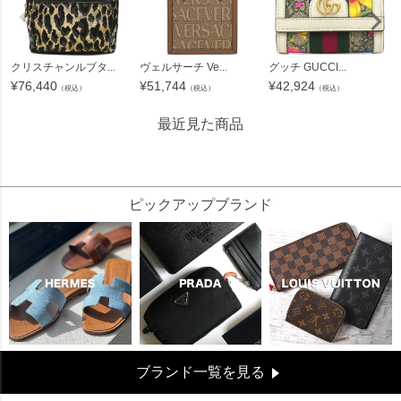
クリスチャンルブタ...
ヴェルサーチ Ve...
グッチ GUCCI...
¥
76,440
¥
51,744
¥
42,924
（税込）
（税込）
（税込）
最近見た商品
42764
ピックアップブランド
ブランド一覧を見る