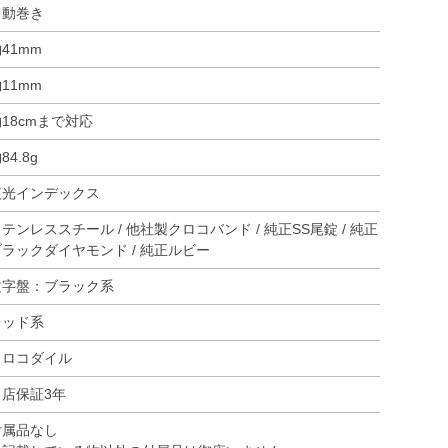
自動巻き
41mm
11mm
18cmまで対応
84.8g
夜光インデックス
テンレススチール / 他社製クロコバンド / 純正SS尾錠 / 純正
ブラックダイヤモンド / 純正ルビー
文字盤：ブラック系
レッド系
クロコダイル
当店保証3年
付属品なし