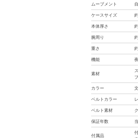
ムーブメント
ケースサイズ
約
本体厚さ
約
腕周り
約
重さ
約
機能
ス
素材
カラー
ベルトカラー
ベルト素材
保証年数
付属品