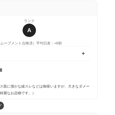
ランク
A
（ムーブメント点検済）
平均日差：+6秒
細
）
ス面に僅かな線スレなどは御座いますが、大きなダメー
綺麗なお品物です。）
グ