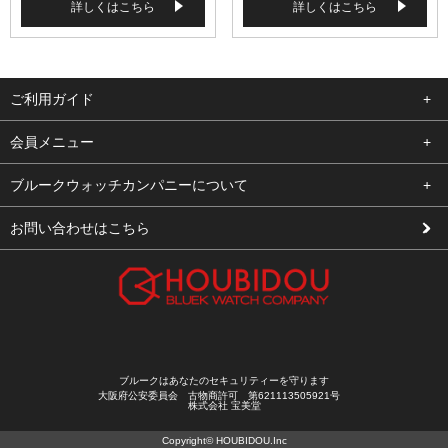
詳しくはこちら
詳しくはこちら
ご利用ガイド
よくある質問
会員メニュー
支払い・送料
ログイン
ブルークウォッチカンパニーについて
修理依頼
お気に入り
会社概要
お問い合わせはこちら
お客様の声
カート
店舗案内
買取について
メルマガ登録
特定商取引法に基づく表示
新規会員登録
プライバシーポリシー
ブルークはあなたのセキュリティーを守ります
大阪府公安委員会 古物商許可 第621113505921号
株式会社 宝美堂
Copyright© HOUBIDOU.Inc