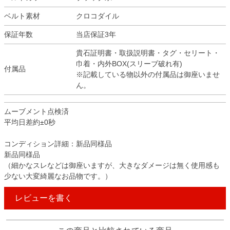
ベルト素材
クロコダイル
保証年数
当店保証3年
貴石証明書・取扱説明書・タグ・セリート・
巾着・内外BOX(スリーブ破れ有)
付属品
※記載している物以外の付属品は御座いませ
ん。
ムーブメント点検済
平均日差約±0秒
コンディション詳細：新品同様品
新品同様品
（細かなスレなどは御座いますが、大きなダメージは無く使用感も
少ない大変綺麗なお品物です。）
レビューを書く