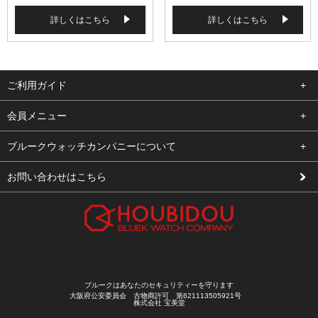
詳しくはこちら
詳しくはこちら
ご利用ガイド
よくある質問
会員メニュー
支払い・送料
ログイン
ブルークウォッチカンパニーについて
修理依頼
お気に入り
会社概要
お問い合わせはこちら
お客様の声
カート
店舗案内
買取について
メルマガ登録
特定商取引法に基づく表示
新規会員登録
プライバシーポリシー
ブルークはあなたのセキュリティーを守ります
大阪府公安委員会 古物商許可 第621113505921号
株式会社 宝美堂