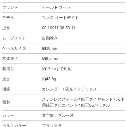
ブランド
カール F ブヘラ
モデル
マネロ オートデイト
型番
00.10911.08.53.11
ムーブメント
自動巻き
ケースサイズ
約30mm
本体厚さ
約9.54mm
腕周り
約17cmまで対応
重さ
約43.8g
機能
カレンダー / 夜光インデックス
ステンレススチール / 純正ダイヤモンド / 未使
素材
用純正クロコバンド / 純正SSバックル
カラー
文字盤：ブルー系
ベルトカラー
ブラック系