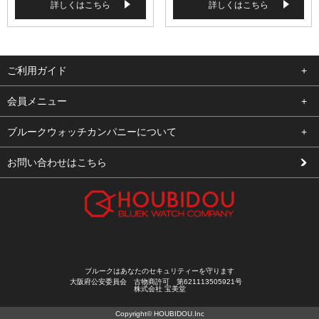
詳しくはこちら
詳しくはこちら
ご利用ガイド
よくある質問
会員メニュー
支払い・送料
ログイン
ブルークウォッチカンパニーについて
修理依頼
お気に入り
会社概要
お問い合わせはこちら
お客様の声
カート
店舗案内
買取について
メルマガ登録
特定商取引法に基づく表示
新規会員登録
プライバシーポリシー
ブルークはあなたのセキュリティーを守ります
大阪府公安委員会 古物商許可 第621113505921号
株式会社 宝美堂
Copyright© HOUBIDOU.Inc