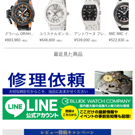
グラハム GRAH...
ユリスナルダン U...
アントワーヌ プレ...
IWC IWC イ...
¥
883,960
¥
646,800
¥
539,000
¥
522,830
（税込）
（税込）
（税込）
（税込）
最近見た商品