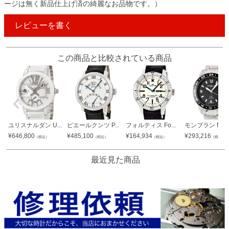
ージは無く新品仕上げ済の綺麗なお品物です。）
レビューを書く
この商品と比較されている商品
ユリスナルダン U...
ピエールクンツ P...
フォルティス Fo...
モンブラン Mon.
¥
646,800
¥
485,100
¥
164,934
¥
293,216
（税込）
（税込）
（税込）
（税込）
最近見た商品