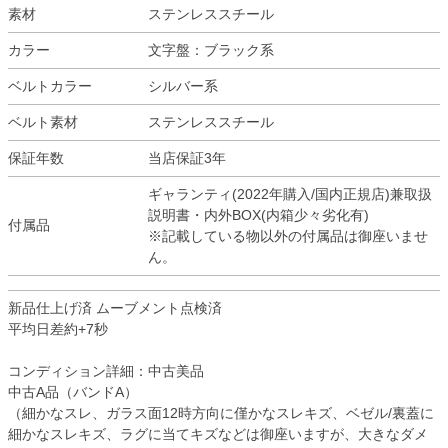
素材
ステンレススチール
カラー
文字盤：ブラック系
ベルトカラー
シルバー系
ベルト素材
ステンレススチール
保証年数
当店保証3年
ギャランティ(2022年購入/国内正規店)兼取扱
説明書・内外BOX(内箱少々劣化有)
付属品
※記載している物以外の付属品は御座いませ
ん。
新品仕上げ済 ムーブメント点検済
平均日差約+7秒
コンディション詳細：中古美品
中古A品（バンドA）
（細かなスレ、ガラス面12時方向に僅かなスレキズ、ベゼル/裏蓋に
細かなスレキズ、ラグに当てキズなどは御座いますが、大きなダメ