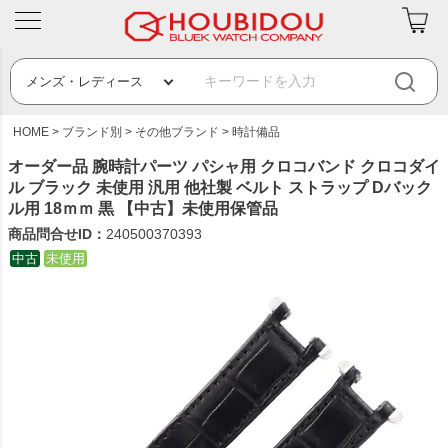
HOME
ブランド別
その他ブランド
時計備品
オーダー品 腕時計パーツ パシャ用 クロコバンド クロコダイ
ル ブラック 未使用 汎用 他社製 ベルト ストラップ Dバック
ル用 18ｍｍ 黒 【中古】未使用保管品
商品問合せID：
240500370393
中古
未使用