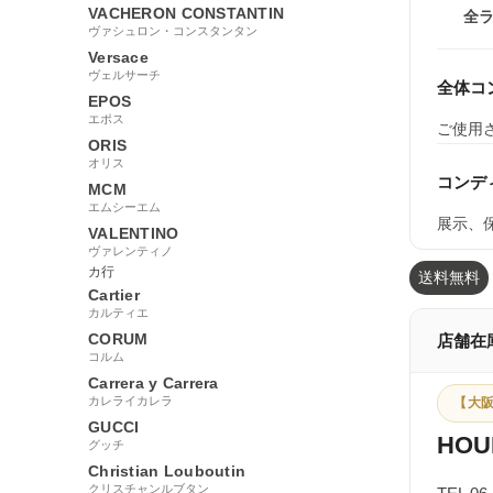
VACHERON CONSTANTIN
全
ヴァシュロン・コンスタンタン
Versace
ヴェルサーチ
全体コ
EPOS
エポス
ご使用
ORIS
オリス
コンデ
MCM
エムシーエム
展示、保
VALENTINO
ヴァレンティノ
カ行
送料無料
Cartier
カルティエ
CORUM
店舗在
コルム
Carrera y Carrera
カレライカレラ
【大阪
GUCCI
HOU
グッチ
Christian Louboutin
クリスチャンルブタン