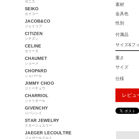
ゼニス
素材
SEIKO
金具色
セイコー
JACOB&CO
性別
ジェイコブ
CITIZEN
付属品
シチズン
サイズ&フ
CELINE
セリーヌ
重さ
CHAUMET
ショーメ
サイズ
CHOPARD
ショパール
仕様
JIMMY CHOO
ジミーチュウ
レビュ
CHARRIOL
シャリオール
GIVENCHY
ジバンシイ
14255
STAR JEWELRY
スタージュエリー
JAEGER LECOULTRE
ジャガールクルト