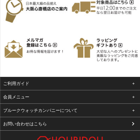
ご利用ガイド
よくある質問
会員メニュー
支払い・送料
ログイン
ブルークウォッチカンパニーについて
お客様の声
お気に入り
会社概要
お問い合わせはこちら
買取について
カート
店舗案内