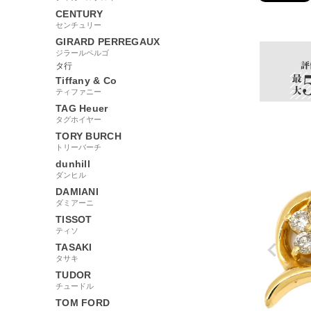
CENTURY
256582
センチュリー
GIRARD PERREGAUX
ジラールペルゴ
タ行
Tiffany & Co
ティファニー
TAG Heuer
タグホイヤー
TORY BURCH
トリーバーチ
dunhill
ダンヒル
DAMIANI
ダミアーニ
TISSOT
ティソ
TASAKI
タサキ
TUDOR
チュードル
TOM FORD