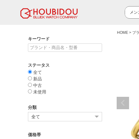
HOME
ブ
キーワード
ステータス
全て
新品
中古
未使用
分類
価格帯