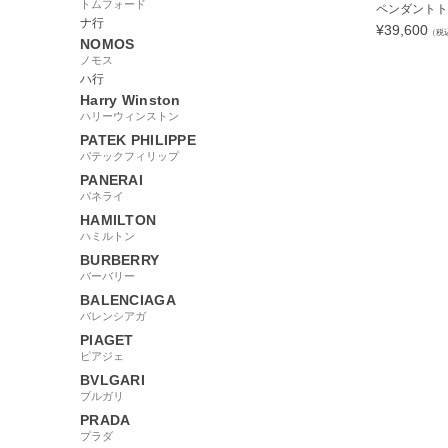
トムフォード
ペンダントトップ
ナ行
¥
39,600
（税
NOMOS
ノモス
ハ行
Harry Winston
ハリーウィンストン
256582
PATEK PHILIPPE
パテックフィリップ
PANERAI
パネライ
HAMILTON
ハミルトン
BURBERRY
バーバリー
BALENCIAGA
バレンシアガ
PIAGET
ピアジェ
BVLGARI
ブルガリ
PRADA
プラダ