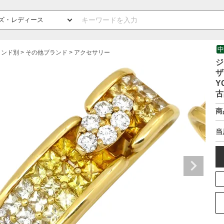
中
ランド別
その他ブランド
アクセサリー
ジ
ザ
Y
古
商
当