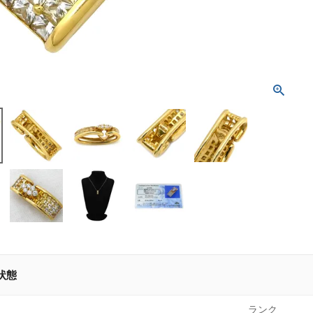
状態
ランク