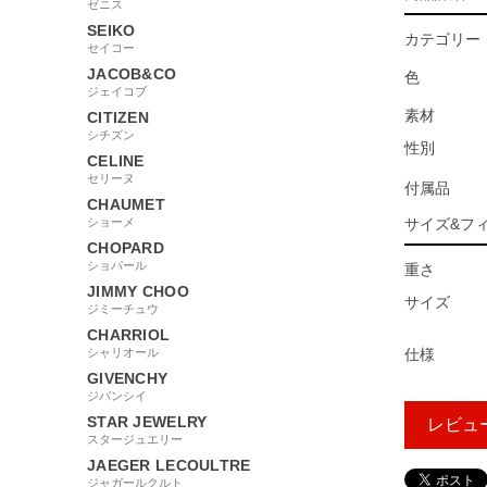
ゼニス
SEIKO
カテゴリー
セイコー
JACOB&CO
色
ジェイコブ
素材
CITIZEN
シチズン
性別
CELINE
セリーヌ
付属品
CHAUMET
ショーメ
サイズ&フ
CHOPARD
ショパール
重さ
JIMMY CHOO
サイズ
ジミーチュウ
CHARRIOL
シャリオール
仕様
GIVENCHY
ジバンシイ
STAR JEWELRY
レビュ
スタージュエリー
JAEGER LECOULTRE
ジャガールクルト