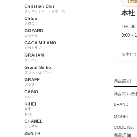
【大阪
Christian Dior
クリスチャン・ディオール
本社
Chloe
クロエ
TEL 06
GOYARD
9:00
ゴヤール
GAGA MILANO
ガガミラノ
※本社
GRAHAM
グラハム
Grand Seiko
グランドセイコー
GRAFF
商品説明
グラフ
CASIO
商品問い合わ
カシオ
KIHEI
BRAND
喜平
サ行
MODEL
CHANEL
シャネル
CODE No.
ZENITH
商品詳細