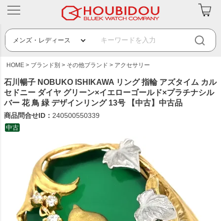
HOME
ブランド別
その他ブランド
アクセサリー
石川暢子 NOBUKO ISHIKAWA リング 指輪 アズタイム カル
セドニー ダイヤ グリーン×イエローゴールド×プラチナシル
バー 花 鳥 緑 デザインリング 13号 【中古】中古品
商品問合せID：
240500550339
中古