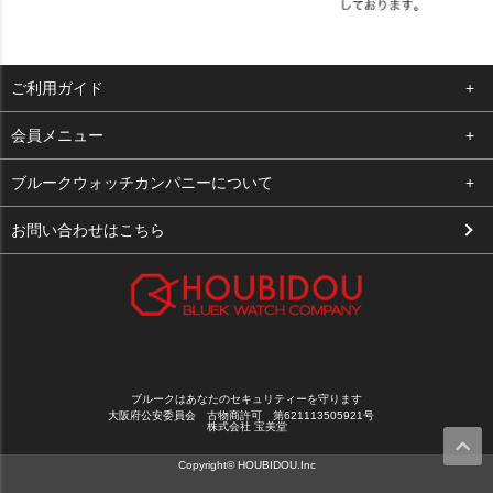
ご利用ガイド
よくある質問
会員メニュー
支払い・送料
ログイン
ブルークウォッチカンパニーについて
お客様の声
お気に入り
会社概要
お問い合わせはこちら
買取について
カート
店舗案内
メルマガ登録
特定商取引法に基づく表示
新規会員登録
プライバシーポリシー
ブルークはあなたのセキュリティーを守ります
大阪府公安委員会 古物商許可 第621113505921号
株式会社 宝美堂
Copyright© HOUBIDOU.Inc