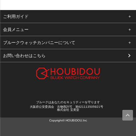
ご利用ガイド
よくある質問
会員メニュー
支払い・送料
ログイン
ブルークウォッチカンパニーについて
お客様の声
お気に入り
会社概要
お問い合わせはこちら
買取について
カート
店舗案内
メルマガ登録
特定商取引法に基づく表示
新規会員登録
プライバシーポリシー
ブルークはあなたのセキュリティーを守ります
大阪府公安委員会 古物商許可 第621113505921号
株式会社 宝美堂
Copyright© HOUBIDOU.Inc