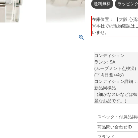
送料無料
ラッピン
在庫位置： 【大阪 心斎橋】 
※本社での現物確認は
いませ。
コンディション
ランク: SA
(ムーブメント点検済)
(平均日差+4秒)
コンディション詳細：
新品同様品
（細かなスレなどは御
麗なお品です。）
スペック・付属品詳
商品問い合わせID
ブランド