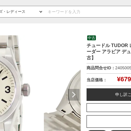
中古
チュードル TUDOR 
ーダー アラビア デ
古】
商品問合せID：
240500
¥
679
当店価格：
申し訳