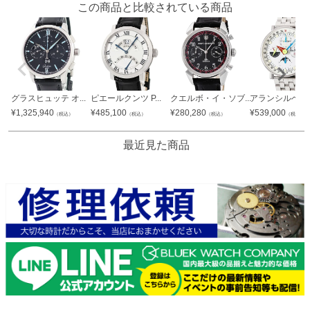
この商品と比較されている商品
グラスヒュッテ オ...
ピエールクンツ P...
クエルボ・イ・ソブ...
アランシルベスタ
¥
1,325,940
¥
485,100
¥
280,280
¥
539,000
（税込）
（税込）
（税込）
（税込）
最近見た商品