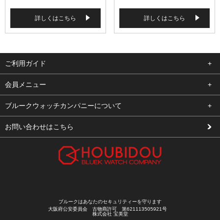
詳しくはこちら
詳しくはこちら
ご利用ガイド
よくある質問
会員メニュー
支払い・送料
ログイン
ブルークウォッチカンパニーについて
修理依頼
お気に入り
会社概要
お問い合わせはこちら
お客様の声
カート
店舗案内
買取について
メルマガ登録
特定商取引法に基づく表示
新規会員登録
プライバシーポリシー
ブルークはあなたのセキュリティーを守ります
大阪府公安委員会 古物商許可 第621113505921号
株式会社 宝美堂