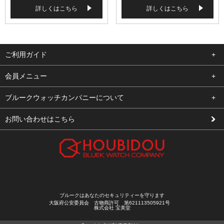
詳しくはこちら
詳しくはこちら
ご利用ガイド
よくある質問
会員メニュー
支払い・送料
ログイン
ブルークウォッチカンパニーについて
修理依頼
お気に入り
会社概要
お問い合わせはこちら
お客様の声
カート
店舗案内
買取について
メルマガ登録
特定商取引法に基づく表示
新規会員登録
プライバシーポリシー
ブルークはあなたのセキュリティーを守ります
大阪府公安委員会 古物商許可 第621113505921号
株式会社 宝美堂