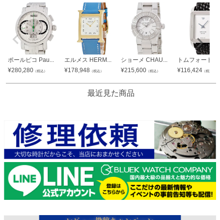
ポールピコ Pau...
エルメス HERM...
ショーメ CHAU...
トムフォード TO.
¥
280,280
¥
178,948
¥
215,600
¥
116,424
（税込）
（税込）
（税込）
（税込）
最近見た商品