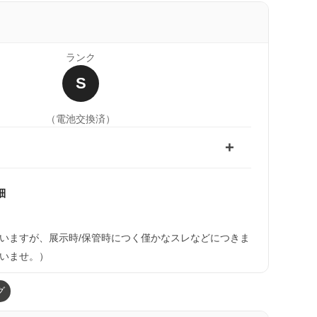
ランク
S
（電池交換済）
細
いますが、展示時/保管時につく僅かなスレなどにつきま
いませ。）
グ