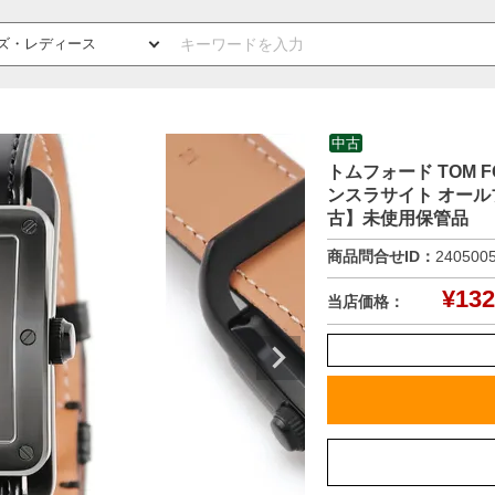
中古
トムフォード TOM FOR
ンスラサイト オール
古】未使用保管品
商品問合せID：
240500
¥
132
当店価格：