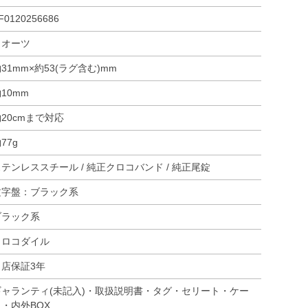
F0120256686
クオーツ
31mm×約53(ラグ含む)mm
10mm
20cmまで対応
77g
テンレススチール / 純正クロコバンド / 純正尾錠
文字盤：ブラック系
ブラック系
クロコダイル
当店保証3年
ギャランティ(未記入)・取扱説明書・タグ・セリート・ケー
ス・内外BOX