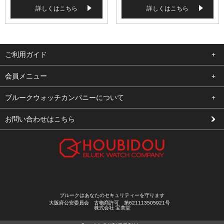
詳しくはこちら
詳しくはこちら
ご利用ガイド
よくある質問
会員メニュー
支払い・送料
ログイン
ブルークウォッチカンパニーについて
修理依頼
お気に入り
会社概要
お問い合わせはこちら
お客様の声
カート
店舗案内
買取について
メルマガ登録
特定商取引法に基づく表示
新規会員登録
プライバシーポリシー
ブルークはあなたのセキュリティーを守ります
大阪府公安委員会 古物商許可 第621113505921号
株式会社 宝美堂