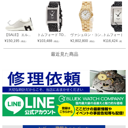
【SALE】 エル...
トムフォード TO...
ヴァシュロン・コン...
トムフォード TO.
¥
150,195
¥
103,488
¥
2,802,800
¥
116,424
（税込）
（税込）
（税込）
（税込）
最近見た商品