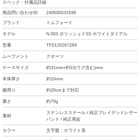
スペック・付属品詳細
商品問い合わせID
240500531596
ブランド
トムフォード
モデル
N.003 ポリッシュドSS ホワイトダイアル
型番
TF0120267289
ムーブメント
クオーツ
ケースサイズ
約31mm×約53(ラグ含む)mm
本体厚さ
約10mm
腕周り
約20cmまで対応
重さ
約79g
ステンレススチール / 純正ブレイデッドレザー
素材
バンド / 純正尾錠
カラー
文字盤：ホワイト系