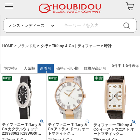
HOME
ブランド別
タ行
Tiffany & Co｜ティファニー
時計
5
件中
1
-
5
件表示
人気順
新着順
価格が安い順
価格が高い順
並び替え
中古
中古
中古
ティファニー Tiffany &
ティファニー Tiffany &
ティファニー Tiffany &
Co カクテルウォッチ
Co アトラス ドーム オー
Co イーストウエスト オ
22993062 K18WG無垢
トマティック
ートマティック
純正ダイヤ ブラック ロ
Z1810.68.13A21A00A
36813954 K18PG無垢 ア
Tiffany & Co
Tiffany & Co
Tiffany & Co