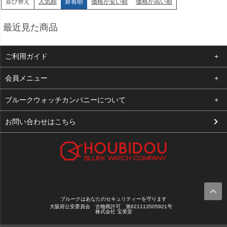
人気順
新着順
価格が安い順
価格が高い順
並び替え
最近見た商品
ご利用ガイド
よくある質問
会員メニュー
支払い・送料
ログイン
ブルークウォッチカンパニーについて
お客様の声
お気に入り
会社概要
お問い合わせはこちら
買取について
カート
店舗案内
メルマガ登録
特定商取引法に基づく表示
新規会員登録
プライバシーポリシー
ブルークはあなたのセキュリティーを守ります
大阪府公安委員会 古物商許可 第621113505921号
株式会社 宝美堂