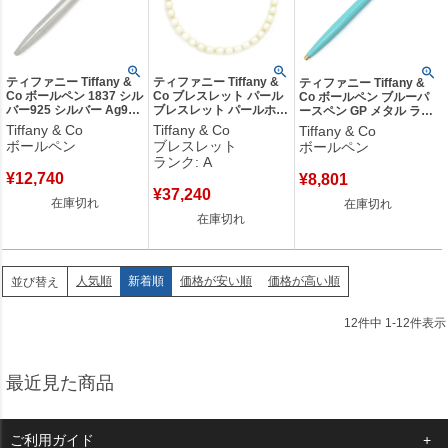
ティファニー Tiffany &
ティファニー Tiffany &
ティファニー Tiffany &
Co ボールペン 1837 シル
Co ブレスレット パール
Co ボールペン ブルーパ
バー925 シルバー Ag925
ブレスレット パールホワ
ースペン GP メタル ラッ
SV925 スターリングシル
イトXシルバー フレッシ
カー ブルーXゴールド イ
Tiffany & Co
Tiffany & Co
Tiffany & Co
バー インク切れ 【中
ュウォーター パール ス
ンク切れ 10494397 【保
ボールペン
ブレスレット
ボールペン
古】
ターリングシルバー 【中
存袋】 【中古】
ランク: A
古】中古美品
¥
12,740
¥
8,801
¥
37,240
在庫切れ
在庫切れ
在庫切れ
人気順
新着順
価格が安い順
価格が高い順
並び替え
12
件中
1
-
12
件表示
最近見た商品
ご利用ガイド