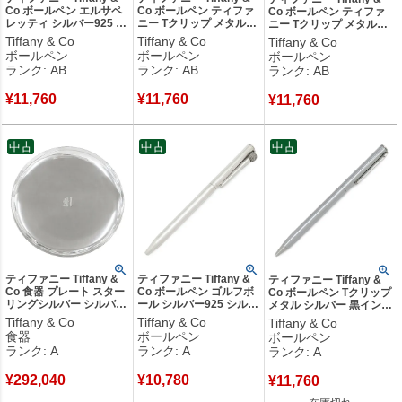
Co ボールペン エルサペ
Co ボールペン ティファ
Co ボールペン ティファ
レッティ シルバー925 シ
ニー Tクリップ メタル
ニー Tクリップ メタル
ルバー SV925 スターリ
GP シルバーXゴールド
GP シルバーXゴールド
Tiffany & Co
Tiffany & Co
Tiffany & Co
ングシルバー 黒インク
インク切れ ツイスト式
インク切れ ツイスト式
ボールペン
ボールペン
ボールペン
筆記確認済 ツイスト式
【中古】中古品
【中古】中古品
ランク: AB
ランク: AB
ランク: AB
【中古】中古品
¥
11,760
¥
11,760
¥
11,760
中古
中古
中古
ティファニー Tiffany &
ティファニー Tiffany &
ティファニー Tiffany &
Co 食器 プレート スター
Co ボールペン ゴルフボ
Co ボールペン Tクリップ
リングシルバー シルバー
ール シルバー925 シルバ
メタル シルバー 黒インク
SV925 お盆 トレイ トレ
ー Ag925 SV925 スター
インク切れ 【保存袋】
Tiffany & Co
Tiffany & Co
Tiffany & Co
ー 皿 大皿 丸型 足つき
リングシルバー インク切
【中古】中古美品
食器
ボールペン
ボールペン
【中古】中古美品
れ 【箱】 【中古】中古
ランク: A
ランク: A
ランク: A
美品
¥
292,040
¥
10,780
¥
11,760