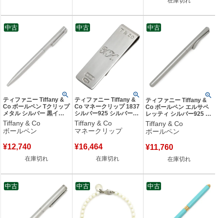
在庫切れ
中古
中古
中古
ティファニー Tiffany &
ティファニー Tiffany &
ティファニー Tiffany &
Co ボールペン Tクリップ
Co マネークリップ 1837
Co ボールペン エルサペ
メタル シルバー 黒イン
シルバー925 シルバー
レッティ シルバー925 シ
ク 筆記確認済 【箱】
Ag925 SV925 札ばさみ
ルバー SV925 スターリ
Tiffany & Co
Tiffany & Co
Tiffany & Co
【中古】
イニシャル入り 【箱】
ングシルバー 筆記確認済
ボールペン
マネークリップ
ボールペン
【中古】
(他社製レフィル入り)
【箱】 【中古】
¥
12,740
¥
16,464
¥
11,760
在庫切れ
在庫切れ
在庫切れ
中古
中古
中古