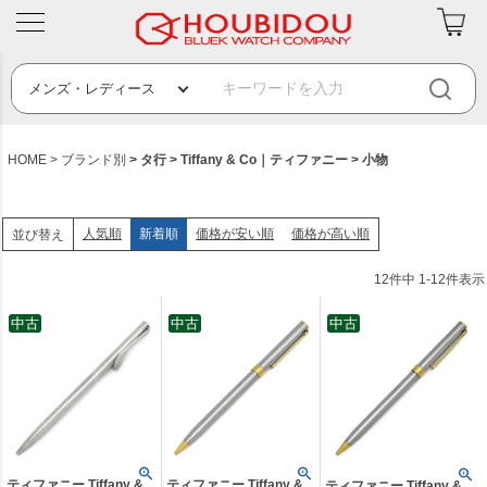
HOME
ブランド別
タ行
Tiffany & Co｜ティファニー
小物
人気順
新着順
価格が安い順
価格が高い順
並び替え
12
件中
1
-
12
件表示
中古
中古
中古
ティファニー Tiffany &
ティファニー Tiffany &
ティファニー Tiffany &