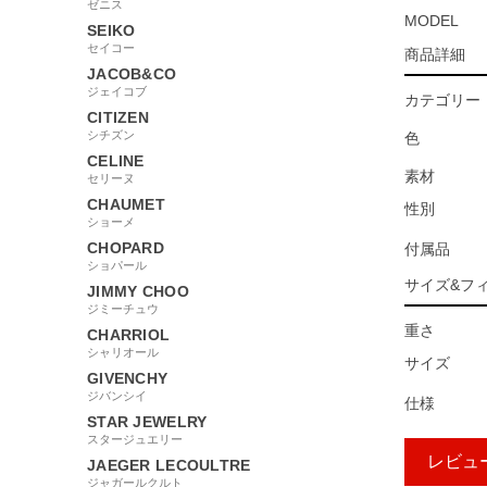
ゼニス
MODEL
SEIKO
セイコー
商品詳細
JACOB&CO
ジェイコブ
カテゴリー
CITIZEN
シチズン
色
CELINE
素材
セリーヌ
CHAUMET
性別
ショーメ
CHOPARD
付属品
ショパール
サイズ&フ
JIMMY CHOO
ジミーチュウ
重さ
CHARRIOL
シャリオール
サイズ
GIVENCHY
ジバンシイ
仕様
STAR JEWELRY
スタージュエリー
レビュ
JAEGER LECOULTRE
ジャガールクルト