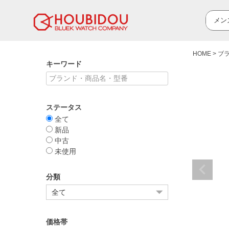
HOME
ブ
キーワード
ステータス
全て
新品
中古
未使用
分類
価格帯