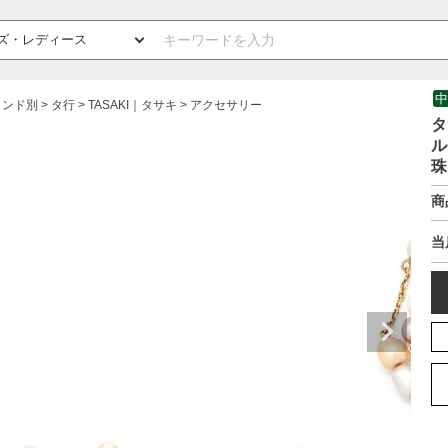
中
ランド別
タ行
TASAKI｜タサキ
アクセサリー
タ
ル
珠
商
当