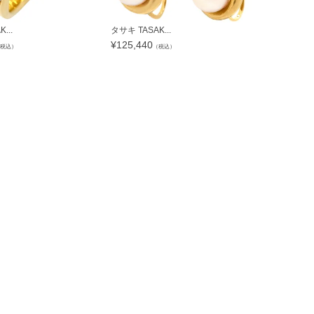
...
タサキ TASAK...
タサキ TASA
¥
125,440
¥
243,040
税込）
（税込）