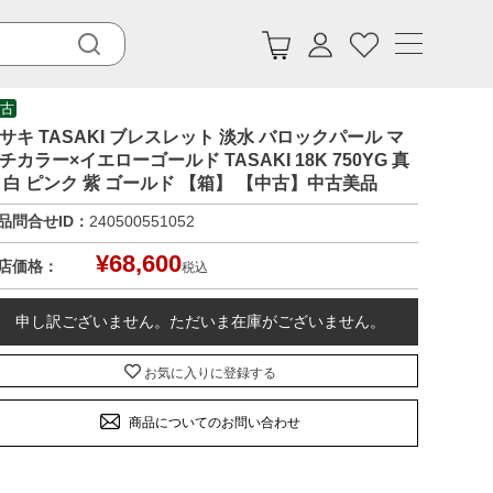
古
サキ TASAKI ブレスレット 淡水 バロックパール マ
チカラー×イエローゴールド TASAKI 18K 750YG 真
 白 ピンク 紫 ゴールド 【箱】 【中古】中古美品
品問合せID：
240500551052
¥
68,600
店価格：
税込
申し訳ございません。ただいま在庫がございません。
お気に入りに登録する
商品についてのお問い合わせ