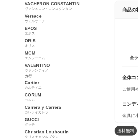
VACHERON CONSTANTIN
ヴァシュロン・コンスタンタン
商品の
Versace
ヴェルサーチ
EPOS
エポス
ORIS
オリス
MCM
全
エムシーエム
VALENTINO
ヴァレンティノ
カ行
全体コ
Cartier
カルティエ
ご使用
CORUM
コルム
コンデ
Carrera y Carrera
カレライカレラ
金具に
GUCCI
グッチ
送料無料
Christian Louboutin
クリスチャンルブタン