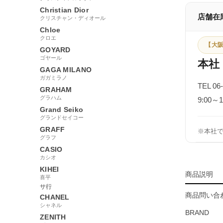
Christian Dior
店舗在
クリスチャン・ディオール
Chloe
クロエ
【大阪
GOYARD
ゴヤール
本社
GAGA MILANO
ガガミラノ
TEL 06
GRAHAM
グラハム
9:00
Grand Seiko
グランドセイコー
GRAFF
※本社
グラフ
CASIO
カシオ
KIHEI
商品説明
喜平
サ行
商品問い合わ
CHANEL
シャネル
BRAND
ZENITH