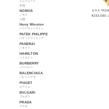
トムフォード
ナ行
NOMOS
タサキ TASAK.
ノモス
¥
243,040
（
ハ行
Harry Winston
ハリーウィンストン
PATEK PHILIPPE
パテックフィリップ
62364
PANERAI
パネライ
HAMILTON
ハミルトン
BURBERRY
バーバリー
BALENCIAGA
バレンシアガ
PIAGET
ピアジェ
BVLGARI
ブルガリ
PRADA
プラダ