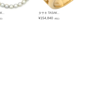
...
タサキ TASAK...
タサキ TASA
¥
154,840
¥
115,640
込）
（税込）