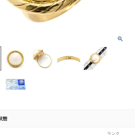
状態
ランク