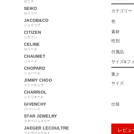
ゼニス
SEIKO
カテゴリー
セイコー
JACOB&CO
色
ジェイコブ
素材
CITIZEN
シチズン
性別
CELINE
セリーヌ
付属品
CHAUMET
ショーメ
サイズ&フ
CHOPARD
ショパール
重さ
JIMMY CHOO
サイズ
ジミーチュウ
CHARRIOL
シャリオール
GIVENCHY
仕様
ジバンシイ
STAR JEWELRY
スタージュエリー
JAEGER LECOULTRE
レビュ
ジャガールクルト