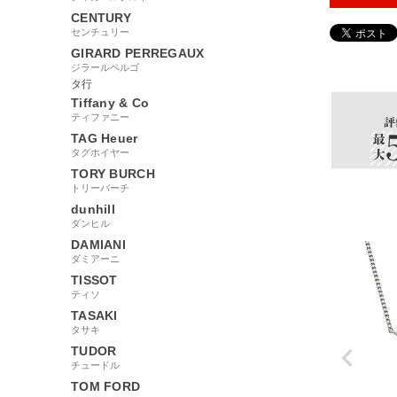
CENTURY
センチュリー
GIRARD PERREGAUX
131855
ジラールペルゴ
タ行
Tiffany & Co
ティファニー
TAG Heuer
タグホイヤー
TORY BURCH
トリーバーチ
dunhill
ダンヒル
DAMIANI
ダミアーニ
TISSOT
ティソ
TASAKI
タサキ
TUDOR
チュードル
TOM FORD