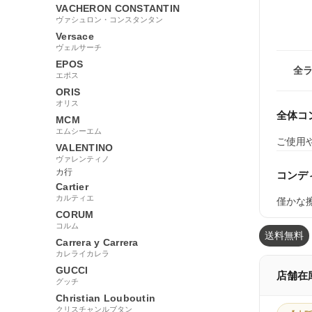
VACHERON CONSTANTIN
ヴァシュロン・コンスタンタン
Versace
ヴェルサーチ
EPOS
全
エポス
ORIS
オリス
全体コ
MCM
エムシーエム
ご使用
VALENTINO
ヴァレンティノ
カ行
コンデ
Cartier
カルティエ
僅かな
CORUM
コルム
送料無料
Carrera y Carrera
カレライカレラ
GUCCI
店舗在
グッチ
Christian Louboutin
クリスチャンルブタン