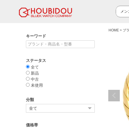
HOME
ブ
キーワード
ステータス
全て
新品
中古
未使用
分類
価格帯