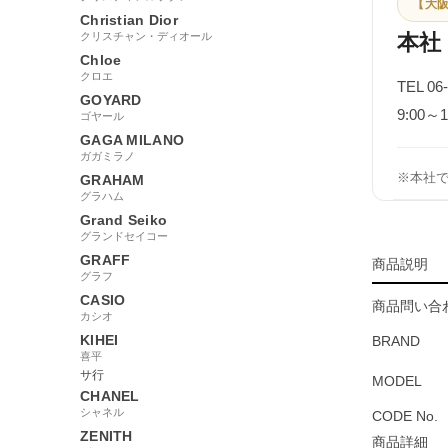
【大阪
Christian Dior
クリスチャン・ディオール
本社
Chloe
クロエ
TEL 06
GOYARD
9:00
ゴヤール
GAGA MILANO
ガガミラノ
※本社
GRAHAM
グラハム
Grand Seiko
グランドセイコー
GRAFF
商品説明
グラフ
CASIO
商品問い合わ
カシオ
KIHEI
BRAND
喜平
サ行
MODEL
CHANEL
シャネル
CODE No.
ZENITH
商品詳細