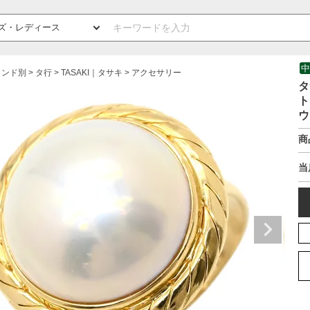
中
ランド別
タ行
TASAKI｜タサキ
アクセサリー
タ
ト
ウ
商
当