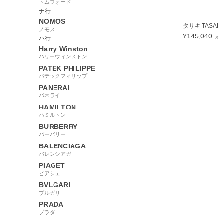
トムフォード
ナ行
NOMOS
タサキ TASAK.
ノモス
¥
145,040
（
ハ行
Harry Winston
ハリーウィンストン
PATEK PHILIPPE
パテックフィリップ
131855
PANERAI
パネライ
HAMILTON
ハミルトン
BURBERRY
バーバリー
BALENCIAGA
バレンシアガ
PIAGET
ピアジェ
BVLGARI
ブルガリ
PRADA
プラダ