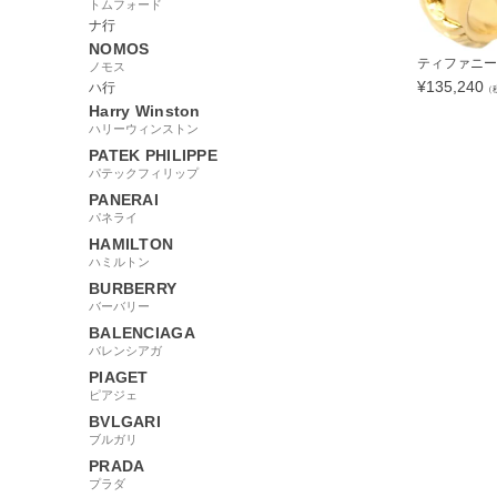
トムフォード
ナ行
NOMOS
ティファニー Ti
ノモス
¥
135,240
ハ行
（
Harry Winston
ハリーウィンストン
PATEK PHILIPPE
パテックフィリップ
105127
PANERAI
パネライ
HAMILTON
ハミルトン
BURBERRY
バーバリー
BALENCIAGA
バレンシアガ
PIAGET
ピアジェ
BVLGARI
ブルガリ
PRADA
プラダ