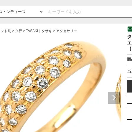
中
ランド別
タ行
TASAKI｜タサキ
アクセサリー
タ
エ
【
商
当