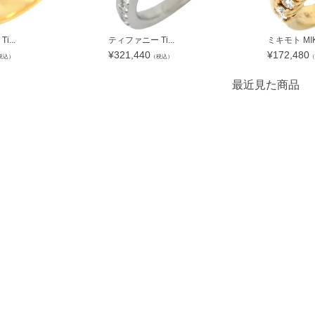
...
ティファニー Ti...
ミキモト MIKI
¥
321,440
¥
172,480
税込）
（税込）
（
最近見た商品