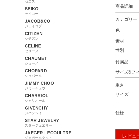
ゼニス
商品詳細
SEIKO
セイコー
カテゴリー
JACOB&CO
ジェイコブ
色
CITIZEN
シチズン
素材
CELINE
性別
セリーヌ
CHAUMET
付属品
ショーメ
CHOPARD
サイズ&フ
ショパール
JIMMY CHOO
重さ
ジミーチュウ
サイズ
CHARRIOL
シャリオール
GIVENCHY
仕様
ジバンシイ
STAR JEWELRY
スタージュエリー
JAEGER LECOULTRE
レビュ
ジャガールクルト