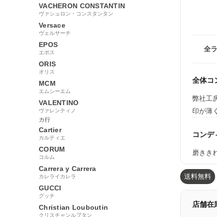
VACHERON CONSTANTIN
ヴァシュロン・コンスタンタン
Versace
ヴェルサーチ
EPOS
全
エポス
ORIS
オリス
全体コ
MCM
エムシーエム
弊社工
VALENTINO
印が薄
ヴァレンティノ
カ行
Cartier
コンデ
カルティエ
CORUM
磨きき
コルム
Carrera y Carrera
送料無料
カレライカレラ
GUCCI
グッチ
店舗在
Christian Louboutin
クリスチャンルブタン