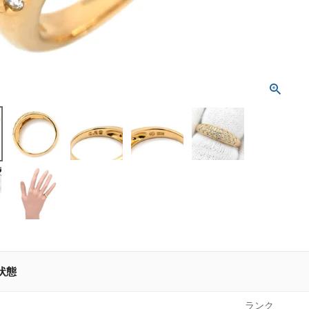
状態
ランク