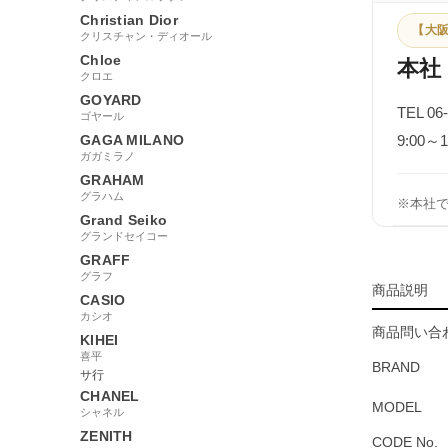
Christian Dior
【大阪
クリスチャン・ディオール
Chloe
本社
クロエ
GOYARD
TEL 06
ゴヤール
GAGA MILANO
9:00
ガガミラノ
GRAHAM
グラハム
※本社
Grand Seiko
グランドセイコー
GRAFF
グラフ
商品説明
CASIO
カシオ
商品問い合わ
KIHEI
喜平
BRAND
サ行
CHANEL
MODEL
シャネル
ZENITH
CODE No.