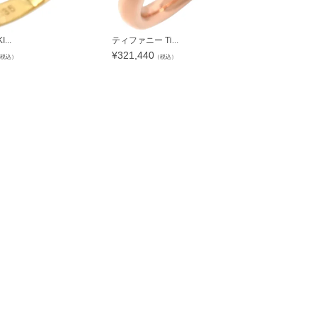
...
ティファニー Ti...
ミキモト MIKI
¥
321,440
¥
75,460
税込）
（税込）
（