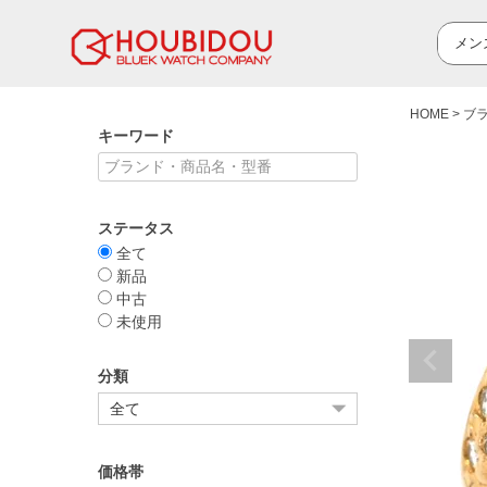
HOME
ブ
キーワード
ステータス
全て
新品
中古
未使用
分類
価格帯