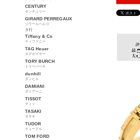
CENTURY
センチュリー
GIRARD PERREGAUX
105127
ジラールペルゴ
タ行
Tiffany & Co
ティファニー
TAG Heuer
タグホイヤー
TORY BURCH
トリーバーチ
dunhill
ダンヒル
DAMIANI
ダミアーニ
TISSOT
ティソ
TASAKI
タサキ
TUDOR
チュードル
TOM FORD