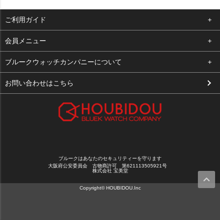
ご利用ガイド
よくある質問
会員メニュー
支払い・送料
ログイン
ブルークウォッチカンパニーについて
お客様の声
お気に入り
会社概要
お問い合わせはこちら
買取について
カート
店舗案内
メルマガ登録
特定商取引法に基づく表示
新規会員登録
プライバシーポリシー
ブルークはあなたのセキュリティーを守ります
大阪府公安委員会 古物商許可 第621113505921号
株式会社 宝美堂
Copyright© HOUBIDOU.Inc