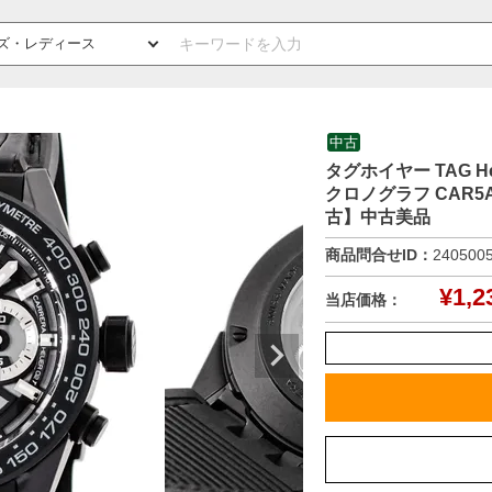
中古
タグホイヤー TAG H
クロノグラフ CAR5A
古】中古美品
商品問合せID：
240500
¥
1,2
当店価格：