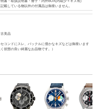
証明書・取扱説明書・冊子・内外BOX(内箱少々キズ有)
※記載している物以外の付属品は御座いません。
中古美品
ルセコンドにスレ、バックルに僅かなキズなどは御座います
無く状態の良い綺麗なお品物です。）