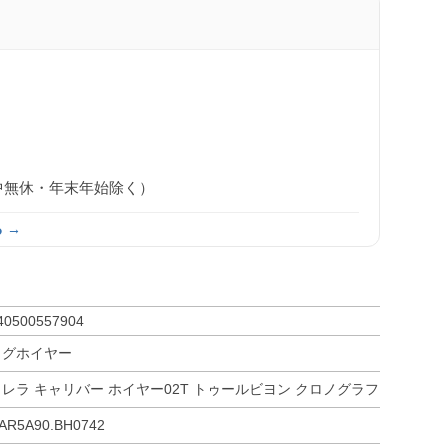
0（年中無休・年末年始除く）
 →
40500557904
タグホイヤー
カレラ キャリバー ホイヤー02T トゥールビヨン クロノグラフ
AR5A90.BH0742