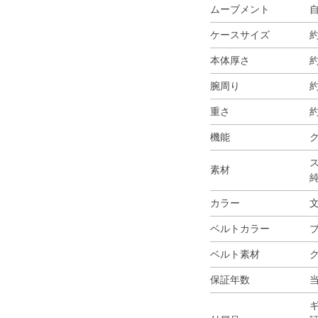
ムーブメント
ケースサイズ
約
本体厚さ
約
腕周り
約
重さ
約
機能
ク
ス
素材
カラー
ベルトカラー
ベルト素材
保証年数