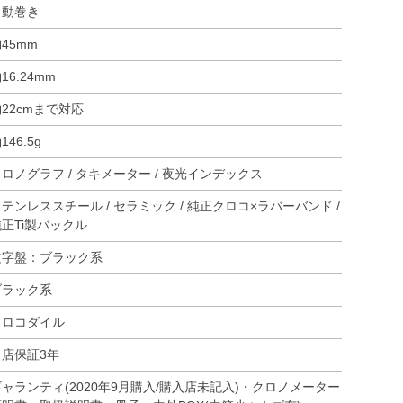
自動巻き
45mm
16.24mm
22cmまで対応
146.5g
ロノグラフ / タキメーター / 夜光インデックス
テンレススチール / セラミック / 純正クロコ×ラバーバンド /
純正Ti製バックル
文字盤：ブラック系
ブラック系
クロコダイル
当店保証3年
ギャランティ(2020年9月購入/購入店未記入)・クロノメーター