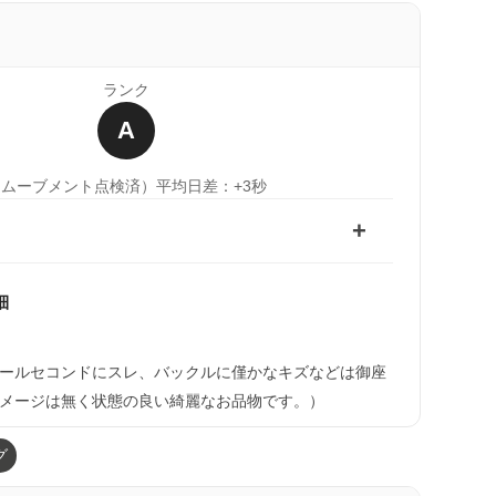
ランク
A
（ムーブメント点検済）
平均日差：+3秒
細
）
ールセコンドにスレ、バックルに僅かなキズなどは御座
メージは無く状態の良い綺麗なお品物です。）
グ