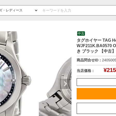
中古
タグホイヤー TAG 
WJF211K.BA05
き ブラック 【中古
商品問合せID：
240500
¥
215
当店価格：