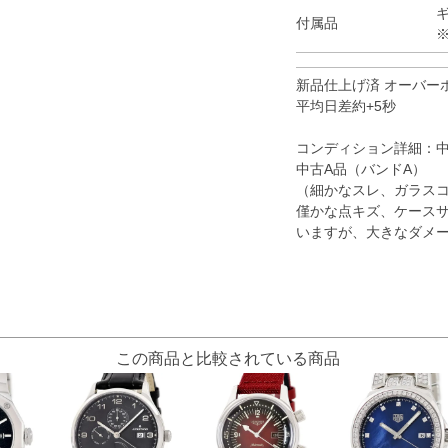
ギ
付属品
新品仕上げ済 オーバー
平均日差約+5秒
コンディション詳細：
中古A品（バンドA）
（細かなスレ、ガラスコ
僅かな点キズ、ケースサ
いますが、大きなダメ
この商品と比較されている商品