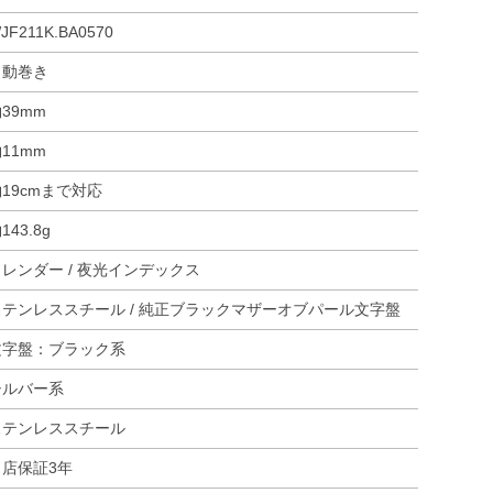
JF211K.BA0570
自動巻き
39mm
11mm
19cmまで対応
143.8g
カレンダー / 夜光インデックス
ステンレススチール / 純正ブラックマザーオブパール文字盤
文字盤：ブラック系
シルバー系
ステンレススチール
当店保証3年