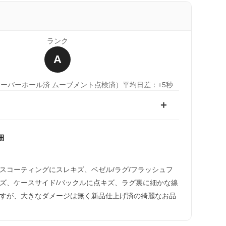
ランク
A
オーバーホール済 ムーブメント点検済）
平均日差：+5秒
細
）
スコーティングにスレキズ、ベゼル/ラグ/フラッシュフ
ズ、ケースサイド/バックルに点キズ、ラグ裏に細かな線
すが、大きなダメージは無く新品仕上げ済の綺麗なお品