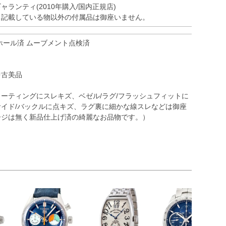
ャランティ(2010年購入/国内正規店)
※記載している物以外の付属品は御座いません。
ホール済 ムーブメント点検済
中古美品
ーティングにスレキズ、ベゼル/ラグ/フラッシュフィットに
イド/バックルに点キズ、ラグ裏に細かな線スレなどは御座
ージは無く新品仕上げ済の綺麗なお品物です。）