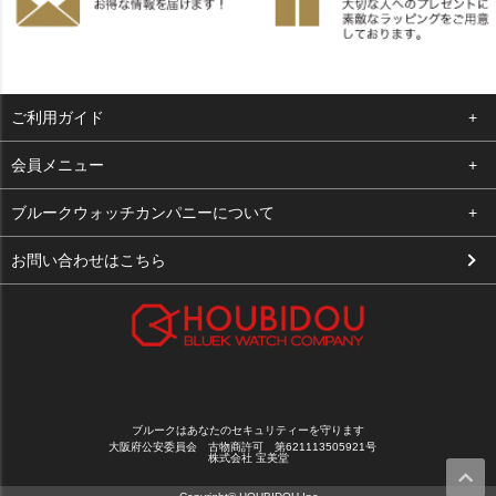
ご利用ガイド
よくある質問
会員メニュー
支払い・送料
ログイン
ブルークウォッチカンパニーについて
お客様の声
お気に入り
会社概要
お問い合わせはこちら
買取について
カート
店舗案内
メルマガ登録
特定商取引法に基づく表示
新規会員登録
プライバシーポリシー
ブルークはあなたのセキュリティーを守ります
大阪府公安委員会 古物商許可 第621113505921号
株式会社 宝美堂