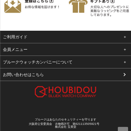
ご利用ガイド
よくある質問
会員メニュー
支払い・送料
ログイン
ブルークウォッチカンパニーについて
お客様の声
お気に入り
会社概要
お問い合わせはこちら
買取について
カート
店舗案内
メルマガ登録
特定商取引法に基づく表示
新規会員登録
プライバシーポリシー
ブルークはあなたのセキュリティーを守ります
大阪府公安委員会 古物商許可 第621113505921号
株式会社 宝美堂