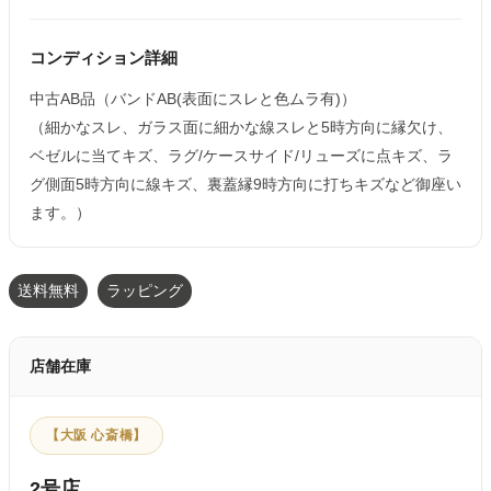
コンディション詳細
中古AB品（バンドAB(表面にスレと色ムラ有)）
（細かなスレ、ガラス面に細かな線スレと5時方向に縁欠け、
ベゼルに当てキズ、ラグ/ケースサイド/リューズに点キズ、ラ
グ側面5時方向に線キズ、裏蓋縁9時方向に打ちキズなど御座い
ます。）
送料無料
ラッピング
店舗在庫
【大阪 心斎橋】
2号店