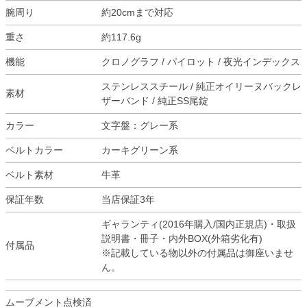
腕周り
約20cmまで対応
重さ
約117.6g
機能
クロノグラフ / パイロット / 夜光インデックス
ステンレススチール / 純正オイリーヌバックレ
素材
ザーバンド / 純正SS尾錠
カラー
文字盤：グレー系
ベルトカラー
カーキグリーン系
ベルト素材
牛革
保証年数
当店保証3年
ギャランティ(2016年購入/国内正規店)・取扱
説明書・冊子・内外BOX(外箱劣化有)
付属品
※記載している物以外の付属品は御座いませ
ん。
ムーブメント点検済