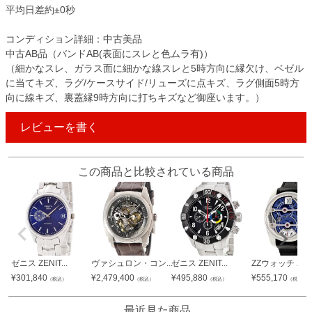
平均日差約±0秒
コンディション詳細：中古美品
中古AB品（バンドAB(表面にスレと色ムラ有)）
（細かなスレ、ガラス面に細かな線スレと5時方向に縁欠け、ベゼル
に当てキズ、ラグ/ケースサイド/リューズに点キズ、ラグ側面5時方
向に線キズ、裏蓋縁9時方向に打ちキズなど御座います。）
レビューを書く
この商品と比較されている商品
ゼニス ZENIT...
ヴァシュロン・コン...
ゼニス ZENIT...
ZZウォッチ ZZ..
¥
301,840
¥
2,479,400
¥
495,880
¥
555,170
（税込）
（税込）
（税込）
（税込）
最近見た商品