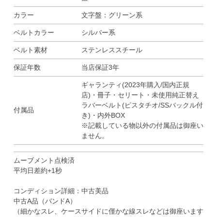
カラー
文字盤：グリーン系
ベルトカラー
シルバー系
ベルト素材
ステンレススチール
保証年数
当店保証3年
ギャランティ(2023年購入/国内正規
店)・冊子・セリート・未使用純正替え
ラバーベルト(ピスタチオ/SSバックル付
付属品
き)・内外BOX
※記載している物以外の付属品は御座い
ません。
ムーブメント点検済
平均日差約+1秒
コンディション詳細：中古美品
中古A品（バンドA）
（細かなスレ、ケースサイドに僅かな線スレなどは御座います