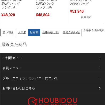
ト ショルダー 星 スター
トート ショルダーバッグ
ンドバッグ ショルダー ク
2WAYバッグ
2WAYバッグ
2WAYバッグ
スタッズ メタリック
黒 【中古】新品同様品
リスタルスター スタッズ
ランク: A
ランク: SA
【中古】中古美品
星 【保存袋】 【中古】
¥
51,940
¥
48,020
¥
48,804
在庫切れ
3
件中
1
-
3
件表示
人気順
新着順
価格が安い順
価格が高い順
並び替え
最近見た商品
ご利用ガイド
よくある質問
会員メニュー
支払い・送料
ログイン
ブルークウォッチカンパニーについて
お客様の声
お気に入り
会社概要
お問い合わせはこちら
買取について
カート
店舗案内