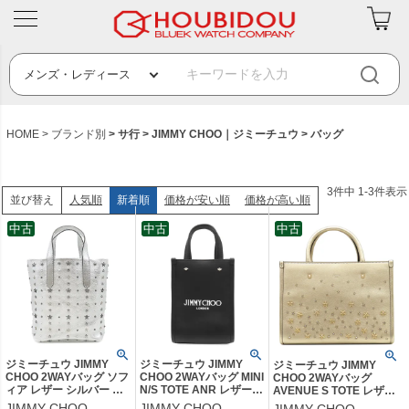
HOME
ブランド別
サ行
JIMMY CHOO｜ジミーチュウ
バッグ
3
件中
1
-
3
件表示
人気順
新着順
価格が安い順
価格が高い順
並び替え
中古
中古
中古
ジミーチュウ JIMMY
ジミーチュウ JIMMY
ジミーチュウ JIMMY
CHOO 2WAYバッグ ソフ
CHOO 2WAYバッグ MINI
CHOO 2WAYバッグ
ィア レザー シルバー シ
N/S TOTE ANR レザー
AVENUE S TOTE レザー
ルバー金具 SOFIA トー
ブラック シルバー金具
ゴールド ゴールド金具 ハ
JIMMY CHOO
JIMMY CHOO
JIMMY CHOO