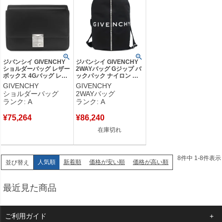
ジバンシイ GIVENCHY
ジバンシイ GIVENCHY
ショルダーバッグ レザー
2WAYバッグ Gジップ バ
ボックス 4Gバッグ レザ
ックパック ナイロン ブ
ー ブラック シルバー金
ラック シルバー金具 黒
GIVENCHY
GIVENCHY
具 黒 ショルダー ロゴ
ロゴ ボディバッグ リュ
ショルダーバッグ
2WAYバッグ
BB50HDB15S 【保存
ック BKU038K1JE 【保
ランク: A
ランク: A
袋】 【中古】中古美品
存袋】 【中古】中古美品
¥
75,264
¥
86,240
在庫切れ
8
件中
1
-
8
件表示
人気順
新着順
価格が安い順
価格が高い順
並び替え
最近見た商品
ご利用ガイド