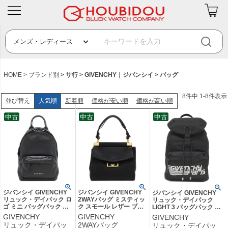
HOME
ブランド別
サ行
GIVENCHY｜ジバンシイ
バッグ
8
件中
1
-
8
件表示
人気順
新着順
価格が安い順
価格が高い順
並び替え
中古
中古
中古
ジバンシイ GIVENCHY
ジバンシイ GIVENCHY
ジバンシイ GIVENCHY
リュック・デイパック ロ
2WAYバッグ ミスティッ
リュック・デイパック
ゴ ミニ バッグパック レ
ク スモール レザー ブラ
LIGHT 3 バッグパック ナ
ザー ブラック シルバー
ック ゴールド金具 黒 ハ
イロン レザー ポリアミド
GIVENCHY
GIVENCHY
GIVENCHY
金具 黒 リュック 【保存
ンドバッグ ショルダー
ブラック×イエロー×ホワ
リュック・デイパッ
2WAYバッグ
リュック・デイパッ
袋】 【中古】中古美品
【保存袋】 【中古】中古