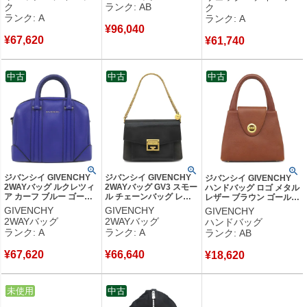
イト シルバー金具 黒 ロ
ク
ランク: AB
ク
品
ゴ イナズマ 折りたたみ式
ランク: A
ランク: A
パッカウェイ 【保存袋】
¥
96,040
【中古】中古美品
¥
67,620
¥
61,740
中古
中古
中古
ジバンシイ GIVENCHY
ジバンシイ GIVENCHY
ジバンシイ GIVENCHY
2WAYバッグ ルクレツィ
2WAYバッグ GV3 スモー
ハンドバッグ ロゴ メタル
ア カーフ ブルー ゴール
ル チェーンバッグ レザ
レザー ブラウン ゴールド
ド金具 青 ハンドバッグ
ー スウェード ブラック
金具 茶 ヴィンテージ
GIVENCHY
GIVENCHY
GIVENCHY
ショルダー 【中古】中古
ゴールド金具 黒 ショル
【中古】中古品
2WAYバッグ
2WAYバッグ
ハンドバッグ
美品
ダー ハンドバッグ
ランク: A
ランク: A
ランク: AB
BB501CB033 【中古】
中古美品
¥
67,620
¥
66,640
¥
18,620
中古
未使用
中古