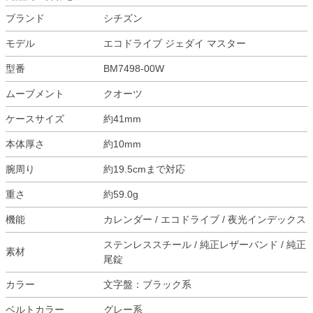
ブランド
シチズン
モデル
エコドライブ ジェダイ マスター
型番
BM7498-00W
ムーブメント
クオーツ
ケースサイズ
約41mm
本体厚さ
約10mm
腕周り
約19.5cmまで対応
重さ
約59.0g
機能
カレンダー / エコドライブ / 夜光インデックス
ステンレススチール / 純正レザーバンド / 純正
素材
尾錠
カラー
文字盤：ブラック系
ベルトカラー
グレー系