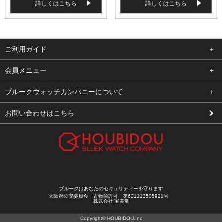
詳しくはこちら
詳しくはこちら
ご利用ガイド
よくある質問
会員メニュー
支払い・送料
ログイン
ブルークウォッチカンパニーについて
修理依頼
お気に入り
会社概要
お問い合わせはこちら
お客様の声
カート
店舗案内
買取について
メルマガ登録
特定商取引法に基づく表示
新規会員登録
プライバシーポリシー
ブルークはあなたのセキュリティーを守ります
大阪府公安委員会 古物商許可 第621113505921号
株式会社 宝美堂
Copyright© HOUBIDOU.Inc