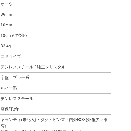
クオーツ
36mm
10mm
19cmまで対応
82.4g
エコドライブ
ステンレススチール / 純正クリスタル
文字盤：ブルー系
シルバー系
ステンレススチール
当店保証3年
ギャランティ(未記入)・タグ・ピンズ・内外BOX(外箱少々破
有)