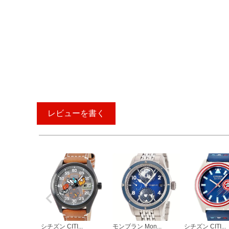
レビューを書く
シチズン CITI...
モンブラン Mon...
シチズン CITI...