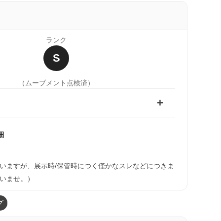
ランク
S
（ムーブメント点検済）
細
いますが、展示時/保管時につく僅かなスレなどにつきま
いませ。）
グ