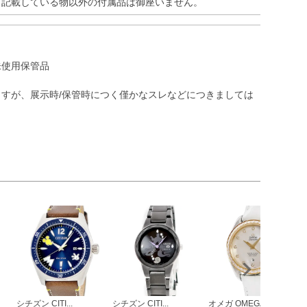
※記載している物以外の付属品は御座いません。
未使用保管品
すが、展示時/保管時につく僅かなスレなどにつきましては
）
シチズン CITI...
シチズン CITI...
オメガ OMEGA...