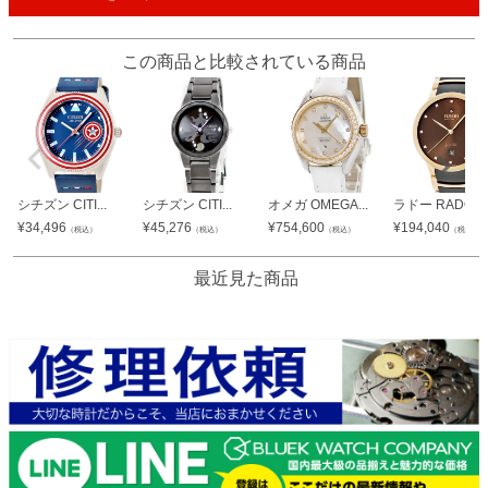
この商品と比較されている商品
シチズン CITI...
シチズン CITI...
オメガ OMEGA...
ラドー RADO ...
¥
34,496
¥
45,276
¥
754,600
¥
194,040
（税込）
（税込）
（税込）
（税込）
最近見た商品