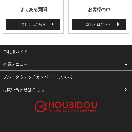
よくある質問
お客様の声
詳しくはこちら
詳しくはこちら
ご利用ガイド
よくある質問
会員メニュー
支払い・送料
ログイン
ブルークウォッチカンパニーについて
修理依頼
お気に入り
会社概要
お問い合わせはこちら
お客様の声
カート
店舗案内
買取について
メルマガ登録
特定商取引法に基づく表示
新規会員登録
プライバシーポリシー