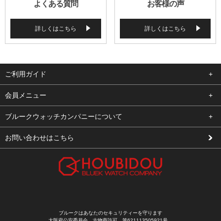
よくある質問
お客様の声
詳しくはこちら
詳しくはこちら
ご利用ガイド
よくある質問
会員メニュー
支払い・送料
ログイン
ブルークウォッチカンパニーについて
修理依頼
お気に入り
会社概要
お問い合わせはこちら
お客様の声
カート
店舗案内
買取について
メルマガ登録
特定商取引法に基づく表示
新規会員登録
プライバシーポリシー
ブルークはあなたのセキュリティーを守ります
大阪府公安委員会 古物商許可 第621113505921号