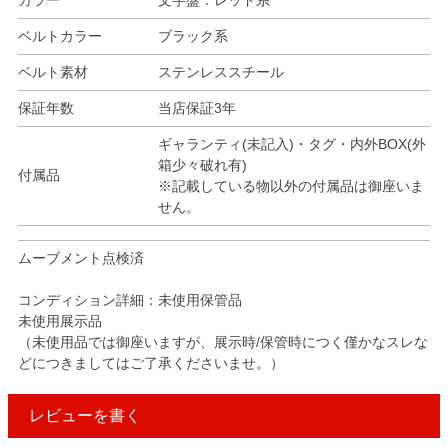
カラー
文字盤：レッド系
ベルトカラー
ブラック系
ベルト素材
ステンレススチール
保証年数
当店保証3年
ギャランティ(未記入)・タグ・内外BOX(外
箱少々破れ有)
付属品
※記載している物以外の付属品は御座いま
せん。
ムーブメント点検済
コンディション詳細：未使用保管品
未使用展示品
（未使用品では御座いますが、展示時/保管時につく僅かなスレな
どにつきましてはご了承くださいませ。）
レビューを書く