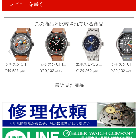
レビューを書く
この商品と比較されている商品
シチズン CITI...
シチズン CITI...
エポス EPOS ...
シチズン CITI...
¥
49,588
¥
39,132
¥
129,360
¥
39,132
（税込）
（税込）
（税込）
（税込）
最近見た商品