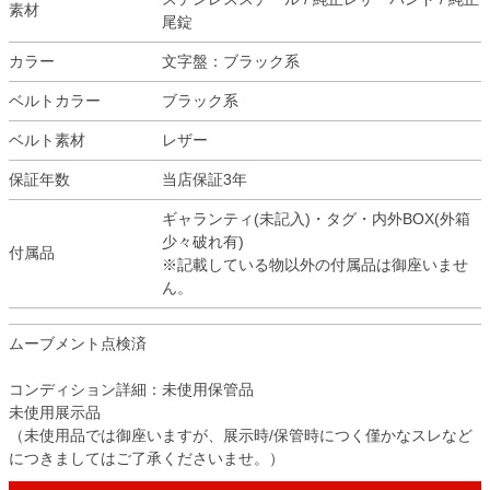
素材
尾錠
カラー
文字盤：ブラック系
ベルトカラー
ブラック系
ベルト素材
レザー
保証年数
当店保証3年
ギャランティ(未記入)・タグ・内外BOX(外箱
少々破れ有)
付属品
※記載している物以外の付属品は御座いませ
ん。
ムーブメント点検済
コンディション詳細：未使用保管品
未使用展示品
（未使用品では御座いますが、展示時/保管時につく僅かなスレなど
につきましてはご了承くださいませ。）