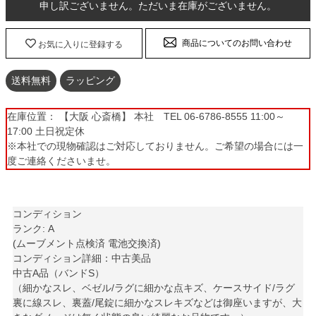
申し訳ございません。ただいま在庫がございません。
商品についてのお問い合わせ
お気に入りに登録する
送料無料
ラッピング
在庫位置： 【大阪 心斎橋】 本社 TEL 06-6786-8555 11:00～
17:00 土日祝定休
※本社での現物確認はご対応しておりません。ご希望の場合には一
度ご連絡くださいませ。
コンディション
ランク: A
(ムーブメント点検済 電池交換済)
コンディション詳細：中古美品
中古A品（バンドS）
（細かなスレ、ベゼル/ラグに細かな点キズ、ケースサイド/ラグ
裏に線スレ、裏蓋/尾錠に細かなスレキズなどは御座いますが、大