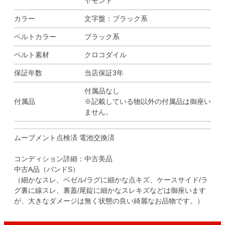
ヤモンド
カラー
文字盤：ブラック系
ベルトカラー
ブラック系
ベルト素材
クロコダイル
保証年数
当店保証3年
付属品なし
付属品
※記載している物以外の付属品は御座い
ません。
ムーブメント点検済 電池交換済
コンディション詳細：中古美品
中古A品（バンドS）
（細かなスレ、ベゼル/ラグに細かな点キズ、ケースサイド/ラ
グ裏に線スレ、裏蓋/尾錠に細かなスレキズなどは御座います
が、大きなダメージは無く状態の良い綺麗なお品物です。）