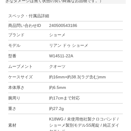
きなダメージは無く状態の良い綺麗なお品物です。）
スペック・付属品詳細
商品問い合わせID
240500543186
ブランド
ショーメ
モデル
リアン ドゥ ショーメ
型番
W14511-22A
ムーブメント
クオーツ
ケースサイズ
約16mm×約38.3(ラグ含む)mm
本体厚さ
約6.5mm
腕周り
約17cmまで対応
重さ
約27.2g
K18WG / 未使用他社製クロコバンド /
素材
ショーメ製別モデルSS尾錠 / 純正ダイ