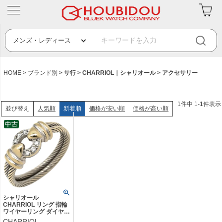
HOME
ブランド別
サ行
CHARRIOL｜シャリオール
アクセサリー
1
件中
1
-
1
件表示
人気順
新着順
価格が安い順
価格が高い順
並び替え
中古
シャリオール
CHARRIOL リング 指輪
ワイヤーリング ダイヤ
ホワイトゴールド 750
CHARRIOL