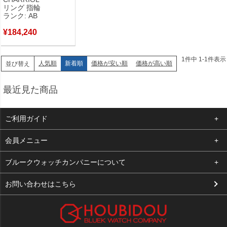
18K WG 13号 【中古】
リング 指輪
中古品
ランク: AB
¥
184,240
1
件中
1
-
1
件表示
人気順
新着順
価格が安い順
価格が高い順
並び替え
最近見た商品
ご利用ガイド
よくある質問
会員メニュー
支払い・送料
ログイン
ブルークウォッチカンパニーについて
お客様の声
お気に入り
会社概要
お問い合わせはこちら
買取について
カート
店舗案内
メルマガ登録
特定商取引法に基づく表示