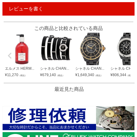
レビューを書く
この商品と比較されている商品
エルメス HERM...
シャネル CHAN...
シャネル CHAN...
シャネル CHAN.
¥
11,270
¥
679,140
¥
1,649,340
¥
806,344
（税込）
（税込）
（税込）
（税込）
最近見た商品