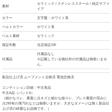
セラミック / ステンレススチール / 純正サファ
素材
イア
カラー
文字盤：ホワイト系
ベルトカラー
ホワイト系
ベルト素材
セラミック
保証年数
当店保証3年
付属品なし
付属品
※記載している物以外の付属品は御座いませ
ん。
新品仕上げ済 ムーブメント点検済 電池交換済
コンディション詳細：中古美品
中古A品（バンドA）
（細かなスレ、裏蓋に点キズと細かな線スレ、ブレス裏面の窪みに
J12特有の薄汚れなどは御座いますが、大きなダメージは無く新品仕
上げ済の綺麗なお品物です。）