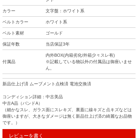
カラー
文字盤：ホワイト系
ベルトカラー
ホワイト系
ベルト素材
ゴールド
保証年数
当店保証3年
内外BOX(内箱劣化/外箱少々スレ有)
付属品
※記載している物以外の付属品は御座いませ
ん。
新品仕上げ済 ムーブメント点検済 電池交換済
コンディション詳細：中古美品
中古A品（バンドA）
（細かなスレ、ガラス面にスレキズ、裏蓋に線キズと点キズなどは
御座いますが、大きなダメージは無く新品仕上げ済の綺麗なお品物
です。）
レビューを書く