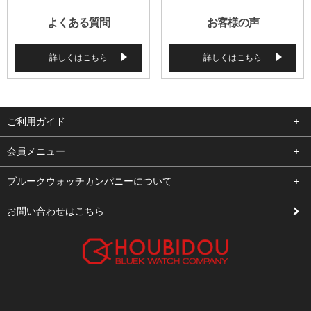
よくある質問
お客様の声
詳しくはこちら
詳しくはこちら
ご利用ガイド
よくある質問
会員メニュー
支払い・送料
ログイン
ブルークウォッチカンパニーについて
修理依頼
お気に入り
会社概要
お問い合わせはこちら
お客様の声
カート
店舗案内
買取について
メルマガ登録
特定商取引法に基づく表示
新規会員登録
プライバシーポリシー