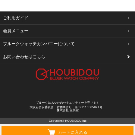
ご利用ガイド
よくある質問
会員メニュー
支払い・送料
ログイン
ブルークウォッチカンパニーについて
修理依頼
お気に入り
会社概要
お問い合わせはこちら
お客様の声
カート
店舗案内
買取について
メルマガ登録
特定商取引法に基づく表示
新規会員登録
プライバシーポリシー
ブルークはあなたのセキュリティーを守ります
大阪府公安委員会 古物商許可 第621113505921号
株式会社 宝美堂
Copyright© HOUBIDOU.Inc
カートに入れる