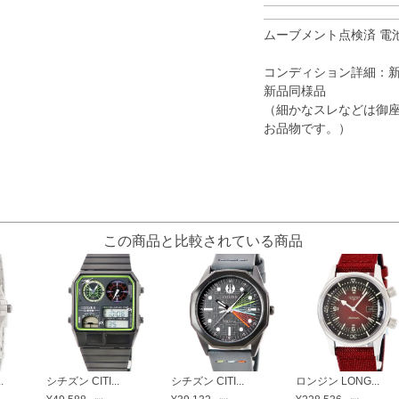
ムーブメント点検済 電
コンディション詳細：
新品同様品
（細かなスレなどは御
お品物です。）
この商品と比較されている商品
.
シチズン CITI...
シチズン CITI...
ロンジン LONG...