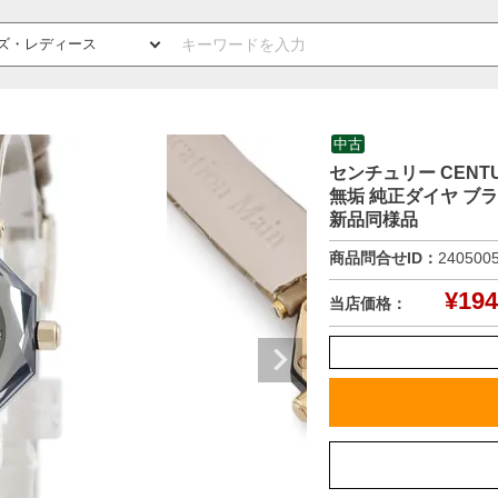
中古
センチュリー CENTURY
無垢 純正ダイヤ ブ
新品同様品
商品問合せID：
240500
¥
194
当店価格：