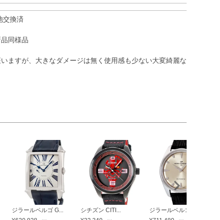
池交換済
新品同様品
座いますが、大きなダメージは無く使用感も少ない大変綺麗な
ジラールペルゴ G...
シチズン CITI...
ジラールペルゴ G...