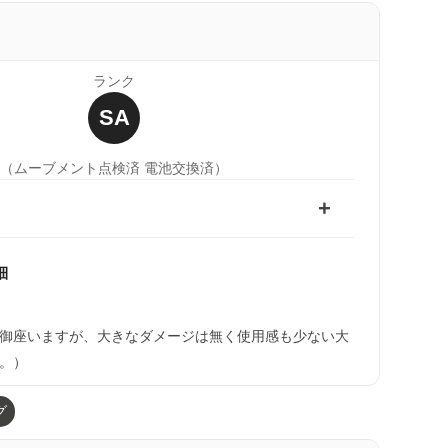
ランク
SA
（ムーブメント点検済 電池交換済）
細
御座いますが、大きなダメージは無く使用感も少ない大
。）
グ