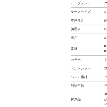
ムーブメント
ケースサイズ
約
本体厚さ
約
腕周り
約
重さ
約
K
素材
K
カラー
ベルトカラー
ベルト素材
保証年数
付属品