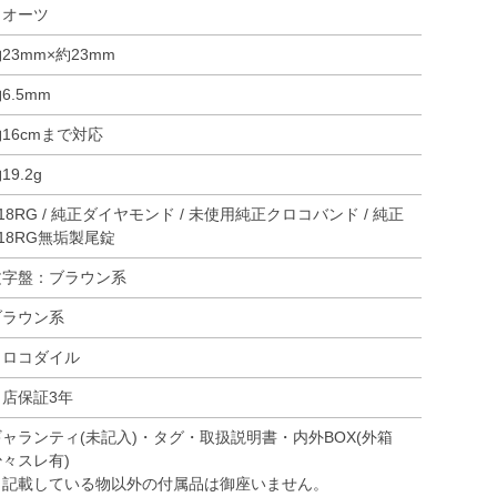
クオーツ
23mm×約23mm
6.5mm
16cmまで対応
19.2g
18RG / 純正ダイヤモンド / 未使用純正クロコバンド / 純正
18RG無垢製尾錠
文字盤：ブラウン系
ブラウン系
クロコダイル
当店保証3年
ギャランティ(未記入)・タグ・取扱説明書・内外BOX(外箱
少々スレ有)
※記載している物以外の付属品は御座いません。