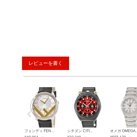
レビューを書く
フェンディ FEN...
シチズン CITI...
オメガ OMEGA..